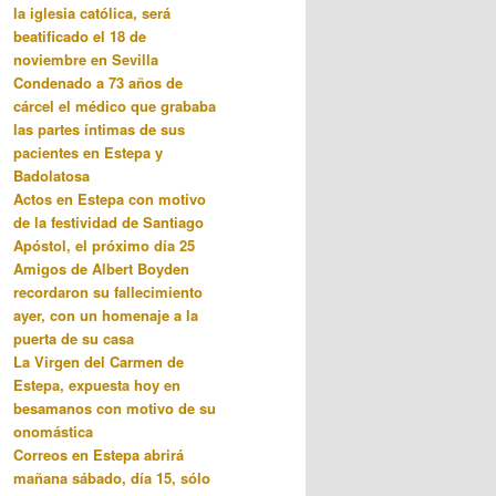
la iglesia católica, será
beatificado el 18 de
noviembre en Sevilla
Condenado a 73 años de
cárcel el médico que grababa
las partes íntimas de sus
pacientes en Estepa y
Badolatosa
Actos en Estepa con motivo
de la festividad de Santiago
Apóstol, el próximo día 25
Amigos de Albert Boyden
recordaron su fallecimiento
ayer, con un homenaje a la
puerta de su casa
La Virgen del Carmen de
Estepa, expuesta hoy en
besamanos con motivo de su
onomástica
Correos en Estepa abrirá
mañana sábado, día 15, sólo