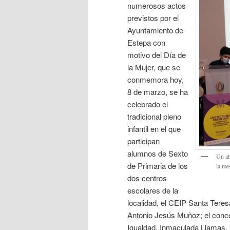
numerosos actos
previstos por el
Ayuntamiento de
Estepa con
motivo del Día de
la Mujer, que se
conmemora hoy,
8 de marzo, se ha
celebrado el
tradicional pleno
infantil en el que
participan
alumnos de Sexto
Un al
de Primaria de los
la me
dos centros
escolares de la
localidad, el CEIP Santa Tere
Antonio Jesús Muñoz; el concej
Igualdad, Inmaculada Llamas, 