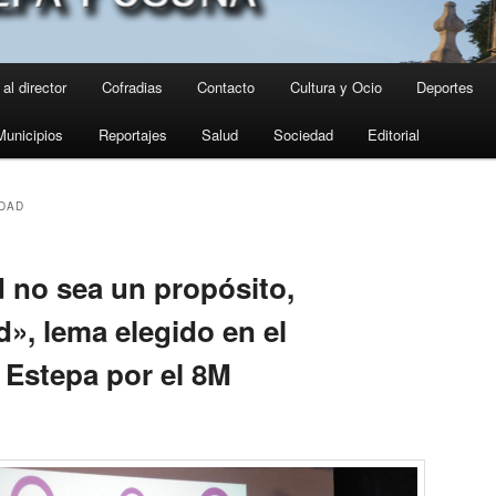
al director
Cofradias
Contacto
Cultura y Ocio
Deportes
Municipios
Reportajes
Salud
Sociedad
Editorial
DAD
d no sea un propósito,
d», lema elegido en el
e Estepa por el 8M