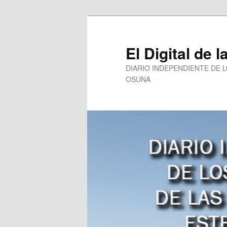
Ir
Ir
al
al
contenido
contenido
El Digital de l
principal
secundario
DIARIO INDEPENDIENTE DE 
OSUNA