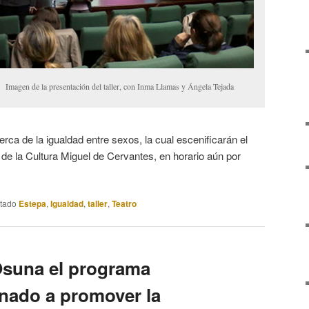
Imagen de la presentación del taller, con Inma Llamas y Ángela Tejada
rca de la igualdad entre sexos, la cual escenificarán el
 de la Cultura Miguel de Cervantes, en horario aún por
etado
Estepa
,
Igualdad
,
taller
,
Teatro
Osuna el programa
inado a promover la