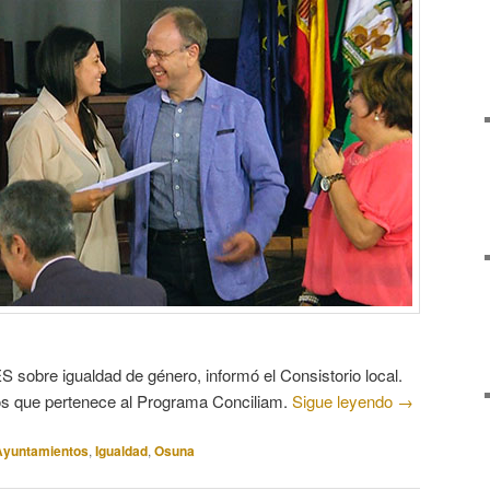
ES sobre igualdad de género, informó el Consistorio local.
os que pertenece al Programa Conciliam.
Sigue leyendo
→
Ayuntamientos
,
Igualdad
,
Osuna