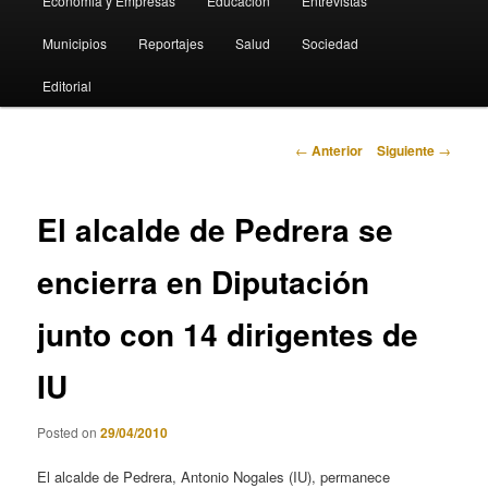
Economia y Empresas
Educación
Entrevistas
Municipios
Reportajes
Salud
Sociedad
Editorial
Navegación
←
Anterior
Siguiente
→
de
entradas
El alcalde de Pedrera se
encierra en Diputación
junto con 14 dirigentes de
IU
Posted on
29/04/2010
El alcalde de Pedrera, Antonio Nogales (IU), permanece