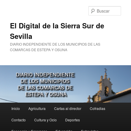
Ir
al
Busc
contenido
principal
El Digital de la Sierra Sur de
Sevilla
DIARIO INDEPENDIENTE DE LOS MUNICIPIOS DE LAS
COMARCAS DE ESTEPA Y OSUNA
Menú
Inicio
Agricultura
Cartas al director
Cofradias
principal
Contacto
Cultura y Ocio
Deportes