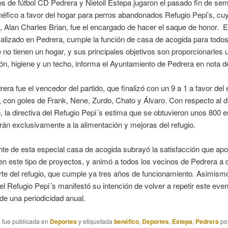
s de fútbol CD Pedrera y Nietoil Estepa jugaron el pasado fin de se
néfico a favor del hogar para perros abandonados Refugio Pepi’s, cu
, Alan Charles Brian, fue el encargado de hacer el saque de honor. E
calizado en Pedrera, cumple la función de casa de acogida para todos
 no tienen un hogar, y sus principales objetivos son proporcionarles
ón, higiene y un techo, informa el Ayuntamiento de Pedrera en nota d
era fue el vencedor del partido, que finalizó con un 9 a 1 a favor del
 con goles de Frank, Nene, Zurdo, Chato y Álvaro. Con respecto al d
 la directiva del Refugio Pepi´s estima que se obtuvieron unos 800 e
rán exclusivamente a la alimentación y mejoras del refugio.
nte de esta especial casa de acogida subrayó la satisfacción que apor
en este tipo de proyectos, y animó a todos los vecinos de Pedrera a 
te del refugio, que cumple ya tres años de funcionamiento. Asimismo
del Refugio Pepi´s manifestó su intención de volver a repetir este even
de una periodicidad anual.
a fue publicada en
Deportes
y etiquetada
benéfico
,
Deportes
,
Estepa
,
Pedrera
po