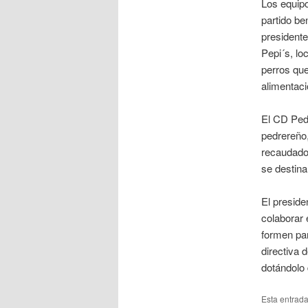
Los equipo
partido be
presidente
Pepi´s, lo
perros que
alimentaci
El CD Pedr
pedrereño,
recaudado,
se destina
El preside
colaborar 
formen par
directiva 
dotándolo 
Esta entrad