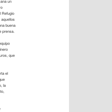
mana un
yo
l Refugio
 aquellos
 una buena
e prensa.
 equipo
inero
uros, que
ta el
que
, la
to,
r