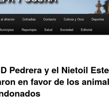
al director
Cofradias
Contacto
Cultura y Ocio
Deportes
Municipios
Reportajes
Salud
Sociedad
Editorial
D Pedrera y el Nietoil Est
aron en favor de los anima
ndonados