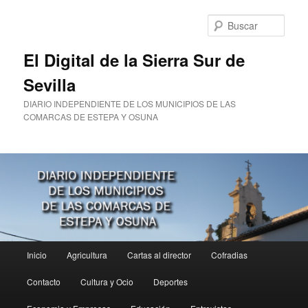
Ir
al
Busc
contenido
principal
El Digital de la Sierra Sur de
Sevilla
DIARIO INDEPENDIENTE DE LOS MUNICIPIOS DE LAS
COMARCAS DE ESTEPA Y OSUNA
Menú
Inicio
Agricultura
Cartas al director
Cofradias
principal
Contacto
Cultura y Ocio
Deportes