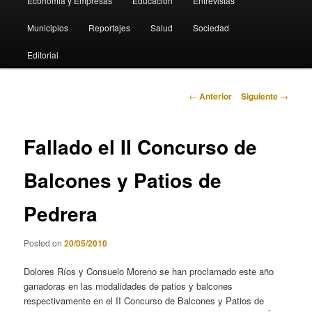
Economia y Empresas
Educación
Entrevistas
Municipios
Reportajes
Salud
Sociedad
Editorial
Navegación
←
Anterior
Siguiente
→
de
entradas
Fallado el II Concurso de
Balcones y Patios de
Pedrera
Posted on
20/05/2010
Dolores Ríos y Consuelo Moreno se han proclamado este año
ganadoras en las modalidades de patios y balcones
respectivamente en el II Concurso de Balcones y Patios de