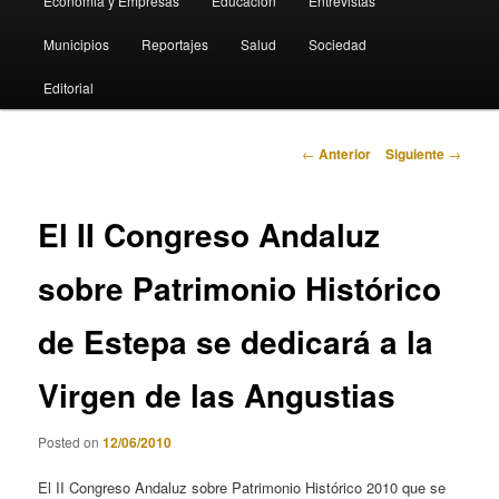
Economia y Empresas
Educación
Entrevistas
Municipios
Reportajes
Salud
Sociedad
Editorial
Navegación
←
Anterior
Siguiente
→
de
entradas
El II Congreso Andaluz
sobre Patrimonio Histórico
de Estepa se dedicará a la
Virgen de las Angustias
Posted on
12/06/2010
El II Congreso Andaluz sobre Patrimonio Histórico 2010 que se