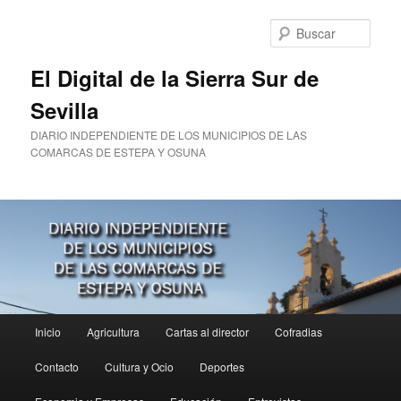
Ir
al
Busc
contenido
principal
El Digital de la Sierra Sur de
Sevilla
DIARIO INDEPENDIENTE DE LOS MUNICIPIOS DE LAS
COMARCAS DE ESTEPA Y OSUNA
Menú
Inicio
Agricultura
Cartas al director
Cofradias
principal
Contacto
Cultura y Ocio
Deportes