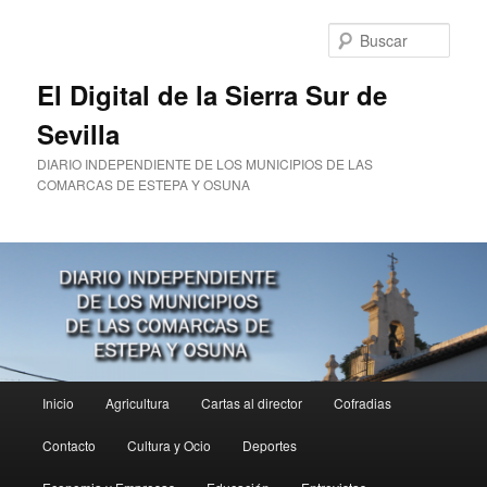
Ir
al
Busc
contenido
principal
El Digital de la Sierra Sur de
Sevilla
DIARIO INDEPENDIENTE DE LOS MUNICIPIOS DE LAS
COMARCAS DE ESTEPA Y OSUNA
Menú
Inicio
Agricultura
Cartas al director
Cofradias
principal
Contacto
Cultura y Ocio
Deportes