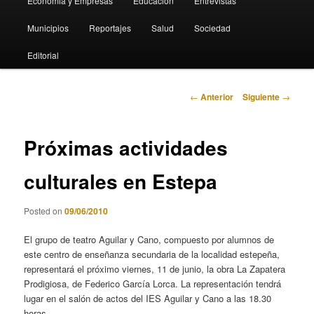
Economia y Empresas
Educación
Entrevistas
Municipios
Reportajes
Salud
Sociedad
Editorial
Navegación
←
Anterior
Siguiente
→
de
entradas
Próximas actividades
culturales en Estepa
Posted on
09/06/2010
El grupo de teatro Aguilar y Cano, compuesto por alumnos de
este centro de enseñanza secundaria de la localidad estepeña,
representará el próximo viernes, 11 de junio, la obra La Zapatera
Prodigiosa, de Federico García Lorca. La representación tendrá
lugar en el salón de actos del IES Aguilar y Cano a las 18.30
horas.