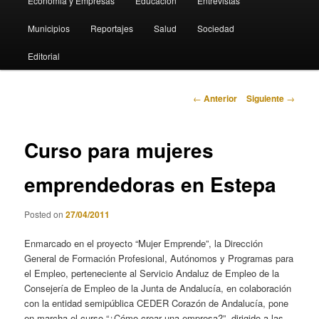
Economia y Empresas
Educación
Entrevistas
Municipios
Reportajes
Salud
Sociedad
Editorial
Navegación
←
Anterior
Siguiente
→
de
entradas
Curso para mujeres
emprendedoras en Estepa
Posted on
27/04/2011
Enmarcado en el proyecto “Mujer Emprende”, la Dirección
General de Formación Profesional, Autónomos y Programas para
el Empleo, perteneciente al Servicio Andaluz de Empleo de la
Consejería de Empleo de la Junta de Andalucía, en colaboración
con la entidad semipública CEDER Corazón de Andalucía, pone
en marcha el curso “¿Cómo crear una empresa?”, dirigido a las