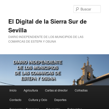
Ir
al
Busc
contenido
principal
El Digital de la Sierra Sur de
Sevilla
DIARIO INDEPENDIENTE DE LOS MUNICIPIOS DE LAS
COMARCAS DE ESTEPA Y OSUNA
Menú
Inicio
Agricultura
Cartas al director
Cofradias
principal
Contacto
Cultura y Ocio
Deportes