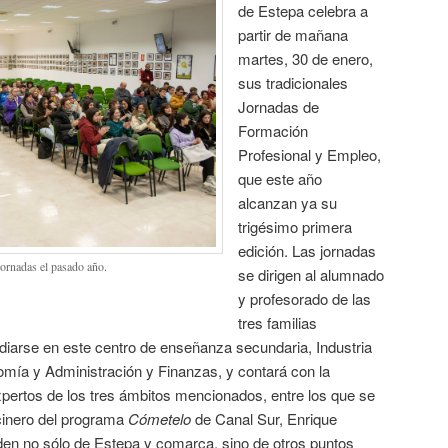
de Estepa celebra a
partir de mañana
martes, 30 de enero,
sus tradicionales
Jornadas de
Formación
Profesional y Empleo,
que este año
alcanzan ya su
trigésimo primera
edición. Las jornadas
jornadas el pasado año.
se dirigen al alumnado
y profesorado de las
tres familias
diarse en este centro de enseñanza secundaria, Industria
omía y Administración y Finanzas, y contará con la
pertos de los tres ámbitos mencionados, entre los que se
cinero del programa
Cómetelo
de Canal Sur, Enrique
en no sólo de Estepa y comarca, sino de otros puntos