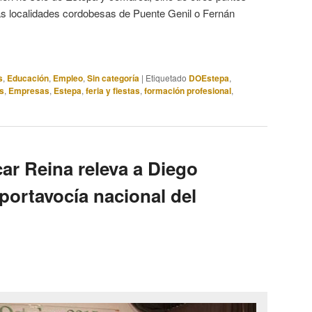
s localidades cordobesas de Puente Genil o Fernán
s
,
Educación
,
Empleo
,
Sin categoría
|
Etiquetado
DOEstepa
,
s
,
Empresas
,
Estepa
,
feria y fiestas
,
formación profesional
,
ar Reina releva a Diego
portavocía nacional del