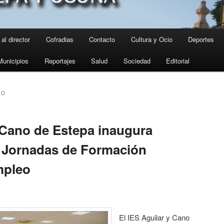
al director
Cofradias
Contacto
Cultura y Ocio
Deportes
Municipios
Reportajes
Salud
Sociedad
Editorial
EO
y Cano de Estepa inaugura
 Jornadas de Formación
mpleo
El IES Aguilar y Cano