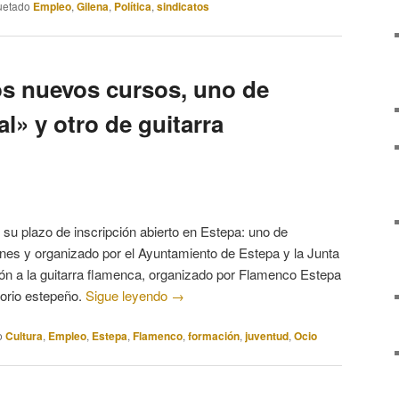
uetado
Empleo
,
Gilena
,
Política
,
sindicatos
os nuevos cursos, uno de
l» y otro de guitarra
u plazo de inscripción abierto en Estepa: uno de
venes y organizado por el Ayuntamiento de Estepa y la Junta
ción a la guitarra flamenca, organizado por Flamenco Estepa
torio estepeño.
Sigue leyendo
→
o
Cultura
,
Empleo
,
Estepa
,
Flamenco
,
formación
,
juventud
,
Ocio