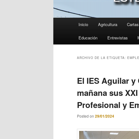
Menú
Inicio
Agricultura
Cartas 
principal
Educación
Entrevistas
ARCHIVO DE LA ETIQUETA:
EMPL
El IES Aguilar 
mañana sus XXI
Profesional y E
Posted on
29/01/2024