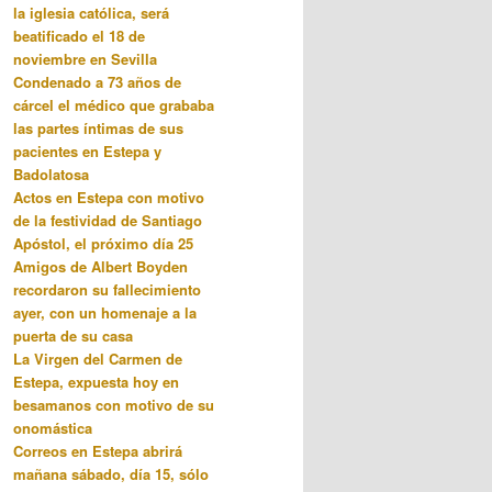
la iglesia católica, será
beatificado el 18 de
noviembre en Sevilla
Condenado a 73 años de
cárcel el médico que grababa
las partes íntimas de sus
pacientes en Estepa y
Badolatosa
Actos en Estepa con motivo
de la festividad de Santiago
Apóstol, el próximo día 25
Amigos de Albert Boyden
recordaron su fallecimiento
ayer, con un homenaje a la
puerta de su casa
La Virgen del Carmen de
Estepa, expuesta hoy en
besamanos con motivo de su
onomástica
Correos en Estepa abrirá
mañana sábado, día 15, sólo