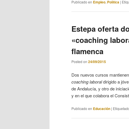
Publicado en
Empleo
,
Política
|
Etiq
Estepa oferta d
«coaching labora
flamenca
Posted on
24/09/2015
Dos nuevos cursos mantienen s
coaching laboral
dirigido a jó
de Andalucía, y otro de inicia
y en el que colabora el Consis
Publicado en
Educación
|
Etiquetad