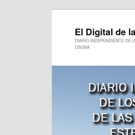
Ir
Ir
al
al
contenido
contenido
El Digital de l
principal
secundario
DIARIO INDEPENDIENTE DE 
OSUNA