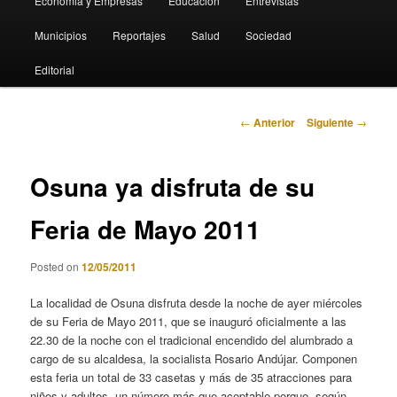
Economia y Empresas
Educación
Entrevistas
Municipios
Reportajes
Salud
Sociedad
Editorial
Navegación
←
Anterior
Siguiente
→
de
entradas
Osuna ya disfruta de su
Feria de Mayo 2011
Posted on
12/05/2011
La localidad de Osuna disfruta desde la noche de ayer miércoles
de su Feria de Mayo 2011, que se inauguró oficialmente a las
22.30 de la noche con el tradicional encendido del alumbrado a
cargo de su alcaldesa, la socialista Rosario Andújar. Componen
esta feria un total de 33 casetas y más de 35 atracciones para
niños y adultos, un número más que aceptable porque, según