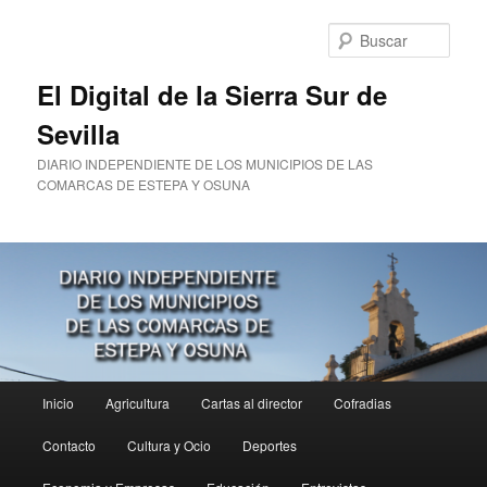
Ir
al
Busc
contenido
principal
El Digital de la Sierra Sur de
Sevilla
DIARIO INDEPENDIENTE DE LOS MUNICIPIOS DE LAS
COMARCAS DE ESTEPA Y OSUNA
Menú
Inicio
Agricultura
Cartas al director
Cofradias
principal
Contacto
Cultura y Ocio
Deportes