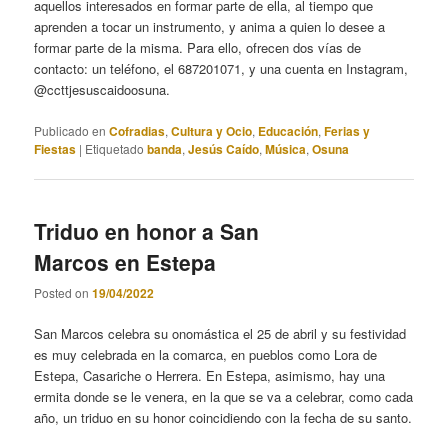
aquellos interesados en formar parte de ella, al tiempo que
aprenden a tocar un instrumento, y anima a quien lo desee a
formar parte de la misma. Para ello, ofrecen dos vías de
contacto: un teléfono, el 687201071, y una cuenta en Instagram,
@ccttjesuscaidoosuna.
Publicado en
Cofradias
,
Cultura y Ocio
,
Educación
,
Ferias y
Fiestas
|
Etiquetado
banda
,
Jesús Caído
,
Música
,
Osuna
Triduo en honor a San
Marcos en Estepa
Posted on
19/04/2022
San Marcos celebra su onomástica el 25 de abril y su festividad
es muy celebrada en la comarca, en pueblos como Lora de
Estepa, Casariche o Herrera. En Estepa, asimismo, hay una
ermita donde se le venera, en la que se va a celebrar, como cada
año, un triduo en su honor coincidiendo con la fecha de su santo.