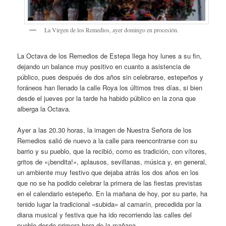
La Virgen de los Remedios, ayer domingo en procesión.
La Octava de los Remedios de Estepa llega hoy lunes a su fin,
dejando un balance muy positivo en cuanto a asistencia de
público, pues después de dos años sin celebrarse, estepeños y
foráneos han llenado la calle Roya los últimos tres días, si bien
desde el jueves por la tarde ha habido público en la zona que
alberga la Octava.
Ayer a las 20.30 horas, la imagen de Nuestra Señora de los
Remedios salió de nuevo a la calle para reencontrarse con su
barrio y su pueblo, que la recibió, como es tradición, con vítores,
gritos de «¡bendita!», aplausos, sevillanas, música y, en general,
un ambiente muy festivo que dejaba atrás los dos años en los
que no se ha podido celebrar la primera de las fiestas previstas
en el calendario estepeño. En la mañana de hoy, por su parte, ha
tenido lugar la tradicional «subida» al camarín, precedida por la
diana musical y festiva que ha ido recorriendo las calles del
pueblo desde primera hora de la mañana.