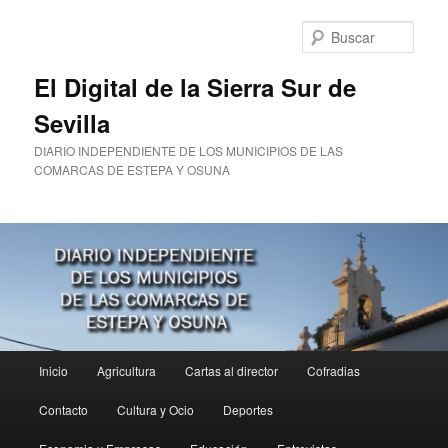
Ir
Ir
al
al
Busc
contenido
contenido
principal
secundario
El Digital de la Sierra Sur de
Sevilla
DIARIO INDEPENDIENTE DE LOS MUNICIPIOS DE LAS
COMARCAS DE ESTEPA Y OSUNA
Menú
Inicio
Agricultura
Cartas al director
Cofradias
principal
Contacto
Cultura y Ocio
Deportes