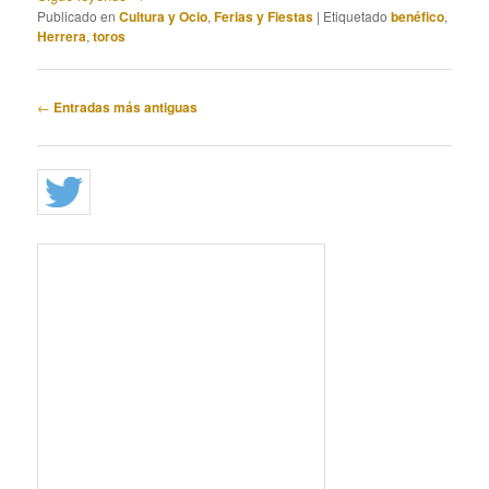
Publicado en
Cultura y Ocio
,
Ferias y Fiestas
|
Etiquetado
benéfico
,
Herrera
,
toros
Navegación
←
Entradas más antiguas
de
entradas