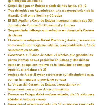
que después se suicidó
Cortes de agua en Estepa a partir de hoy lunes, día 12
Tres detenidos en Aguadulce en una macrooperación de la
Guardia Civil entre Sevilla y Córdoba
El IES Aguilar y Cano de Estepa inaugura mañana sus XXI
Jornadas de Formación Profesional y Empleo
Sorprendente hallazgo arqueológico en plena calle Carrera
de Osuna
El sacerdote estepeño Rafael Machuca y Juárez, reconocido
como mártir por la iglesia católica, será beatificado el 18 de
noviembre en Sevilla
Condenado a 73 años de cárcel el médico que grababa las
partes íntimas de sus pacientes en Estepa y Badolatosa
Actos en Estepa con motivo de la festividad de Santiago
Apóstol, el próximo día 25
Amigos de Albert Boyden recordaron su fallecimiento ayer,
con un homenaje a la puerta de su casa
La Virgen del Carmen de Estepa, expuesta hoy en
besamanos con motivo de su onomástica
Correos en Estepa abrirá mañana sábado, día 15, sólo para
atender el voto por correo
Homenaje el próximo sábado, día 15, al anciano asesinado