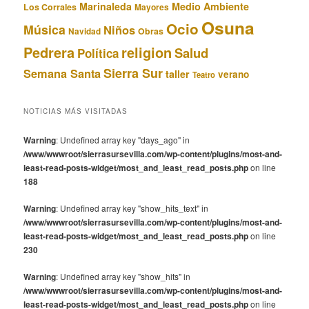
Marinaleda
Medio Ambiente
Los Corrales
Mayores
Osuna
Ocio
Música
Niños
Obras
Navidad
Pedrera
religion
Salud
Política
Sierra Sur
Semana Santa
taller
verano
Teatro
NOTICIAS MÁS VISITADAS
Warning
: Undefined array key "days_ago" in
/www/wwwroot/sierrasursevilla.com/wp-content/plugins/most-and-
least-read-posts-widget/most_and_least_read_posts.php
on line
188
Warning
: Undefined array key "show_hits_text" in
/www/wwwroot/sierrasursevilla.com/wp-content/plugins/most-and-
least-read-posts-widget/most_and_least_read_posts.php
on line
230
Warning
: Undefined array key "show_hits" in
/www/wwwroot/sierrasursevilla.com/wp-content/plugins/most-and-
least-read-posts-widget/most_and_least_read_posts.php
on line