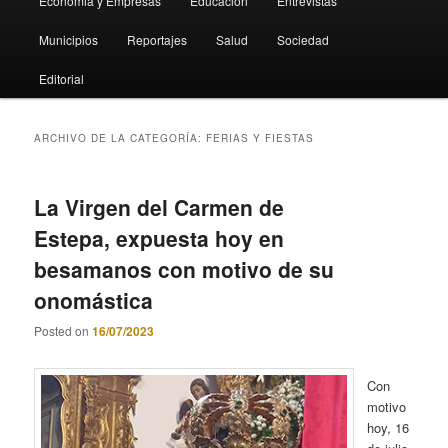
Economia y Empresas
Educación
Entrevistas
Municipios
Reportajes
Salud
Sociedad
Editorial
ARCHIVO DE LA CATEGORÍA:
FERIAS Y FIESTAS
La Virgen del Carmen de
Estepa, expuesta hoy en
besamanos con motivo de su
onomástica
Posted on
16/07/2023
Con
motivo
hoy, 16