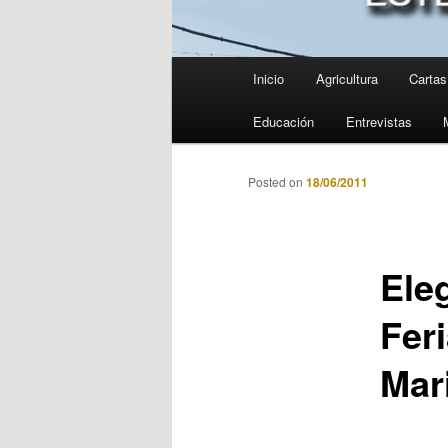
Menú
Inicio
Agricultura
Cartas 
principal
Educación
Entrevistas
Posted on
18/06/2011
Eleg
Fer
Mar