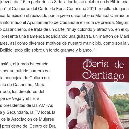
jueves día 16, a partir de las 8 de la tarde, se celebró en la Bibliotec
a” el Concurso del Cartel de Feria Casariche 2011, resultando gana
uarta edición el realizado por la joven casaricheña Marisol Carrasco
a informado el Ayuntamiento de Casariche en nota de prensa. Según 
o casaricheño, se trata de un cartel “muy colorido y atractivo, en el q
 presenta una flamenca acariciando una guitarra, un mantón de Mani
nares, así como diversos motivos de nuestro municipio, como son la v
 Bellido, todo ello sobre un fondo granate y blanco. ”
asión, el jurado ha estado
 por un nutrido número de
la concejala de Cultura del
nto de Casariche, María
rado, los directores del
ope de Vega y el I.E.S.
las presidentas de las AMPAs
a y Secundaria, la TV local, la
 de la Asociación de Mujeres
el presidente del Centro de Día