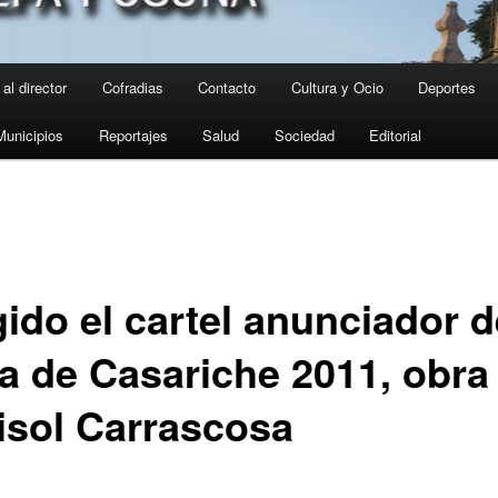
al director
Cofradias
Contacto
Cultura y Ocio
Deportes
Municipios
Reportajes
Salud
Sociedad
Editorial
ido el cartel anunciador d
ia de Casariche 2011, obra
isol Carrascosa