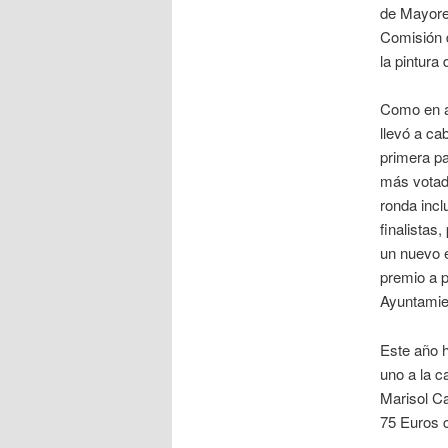
de Mayores
Comisión d
la pintura 
Como en añ
llevó a ca
primera pa
más votado
ronda incl
finalistas
un nuevo e
premio a p
Ayuntamie
Este año h
uno a la c
Marisol C
75 Euros 