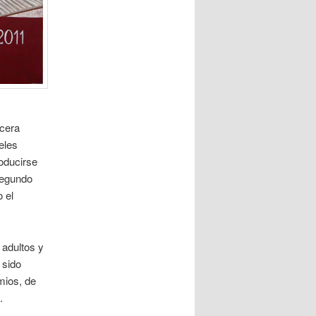
rcera
eles
roducirse
 segundo
 el
 adultos y
 sido
mios, de
.