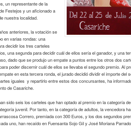
, un representante de la
e Festejos y un aficionado a
de nuestra localidad.
os anteriores, la votación se
bo en varias rondas: una
ra decidir los tres carteles
s, una segunda para decidir cuál de ellos sería el ganador, y una te
uso, dado que se produjo un empate a puntos entre los otros dos cart
, para poder discernir cuál de ellos se llevaba el segundo premio. Al p
mpate en esta tercera ronda, el jurado decidió dividir el importe del
artes iguales y repartirlo entre estos dos concursantes, ha informado
nto de Casariche.
an sido seis los carteles que han optado al premio en la categoría de
ategoría juvenil. Por tanto, en la categoría de adultos, la vencedora ha
arrascosa Correro, premiada con 300 Euros, y los dos segundos pre
cada uno, han recaído en Fuensanta Sojo Gil y José Moriana Parrado