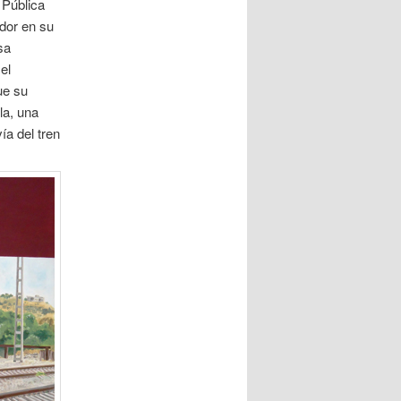
a Pública
dor en su
sa
el
ue su
la, una
ía del tren