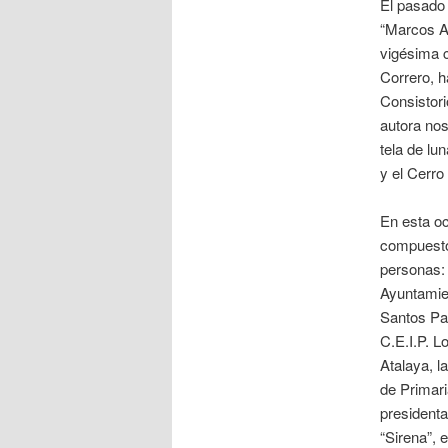
El pasado 
“Marcos An
vigésima c
Correro, h
Consistori
autora nos
tela de lu
y el Cerro
En esta oc
compuesto
personas: 
Ayuntamie
Santos Par
C.E.I.P. L
Atalaya, 
de Primari
presidenta
“Sirena”, 