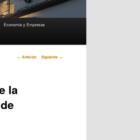
Economia y Empresas
Navegación
←
Anterior
Siguiente
→
de
entradas
e la
 de