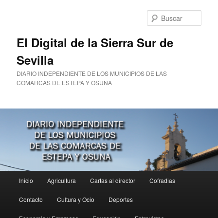
Ir
al
Busc
contenido
principal
El Digital de la Sierra Sur de
Sevilla
DIARIO INDEPENDIENTE DE LOS MUNICIPIOS DE LAS
COMARCAS DE ESTEPA Y OSUNA
Menú
Inicio
Agricultura
Cartas al director
Cofradias
principal
Contacto
Cultura y Ocio
Deportes