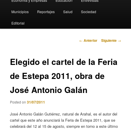
Economia y Empresas
Educación
Entrevistas
Municipios
Reportajes
Salud
Sociedad
Editorial
Navegación
←
Anterior
Siguiente
→
de
entradas
Elegido el cartel de la Feria
de Estepa 2011, obra de
José Antonio Galán
Posted on
31/07/2011
José Antonio Galán Gutiérrez, natural de Arahal, es el autor del
cartel que este año anunciará la Feria de Estepa 2011, que se
celebrará del 12 al 15 de agosto, siempre en torno a este último