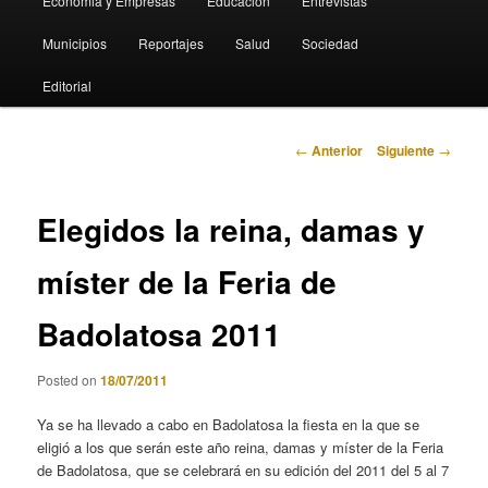
Economia y Empresas
Educación
Entrevistas
Municipios
Reportajes
Salud
Sociedad
Editorial
Navegación
←
Anterior
Siguiente
→
de
entradas
Elegidos la reina, damas y
míster de la Feria de
Badolatosa 2011
Posted on
18/07/2011
Ya se ha llevado a cabo en Badolatosa la fiesta en la que se
eligió a los que serán este año reina, damas y míster de la Feria
de Badolatosa, que se celebrará en su edición del 2011 del 5 al 7