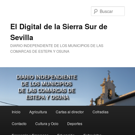
Ir
al
Busc
contenido
principal
El Digital de la Sierra Sur de
Sevilla
DIARIO INDEPENDIENTE DE LOS MUNICIPIOS DE LAS
COMARCAS DE ESTEPA Y OSUNA
Menú
Inicio
Agricultura
Cartas al director
Cofradias
principal
Contacto
Cultura y Ocio
Deportes