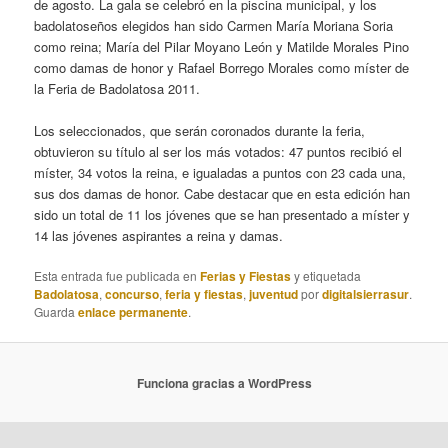
de agosto. La gala se celebró en la piscina municipal, y los
badolatoseños elegidos han sido Carmen María Moriana Soria
como reina; María del Pilar Moyano León y Matilde Morales Pino
como damas de honor y Rafael Borrego Morales como míster de
la Feria de Badolatosa 2011.
Los seleccionados, que serán coronados durante la feria,
obtuvieron su título al ser los más votados: 47 puntos recibió el
míster, 34 votos la reina, e igualadas a puntos con 23 cada una,
sus dos damas de honor. Cabe destacar que en esta edición han
sido un total de 11 los jóvenes que se han presentado a míster y
14 las jóvenes aspirantes a reina y damas.
Esta entrada fue publicada en
Ferias y Fiestas
y etiquetada
Badolatosa
,
concurso
,
feria y fiestas
,
juventud
por
digitalsierrasur
.
Guarda
enlace permanente
.
Funciona gracias a WordPress