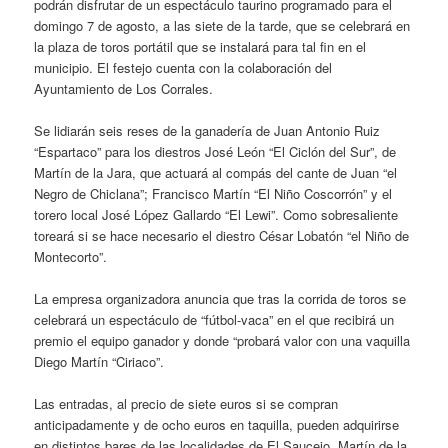
podrán disfrutar de un espectáculo taurino programado para el
domingo 7 de agosto, a las siete de la tarde, que se celebrará en
la plaza de toros portátil que se instalará para tal fin en el
municipio. El festejo cuenta con la colaboración del
Ayuntamiento de Los Corrales.
Se lidiarán seis reses de la ganadería de Juan Antonio Ruiz
“Espartaco” para los diestros José León “El Ciclón del Sur”, de
Martín de la Jara, que actuará al compás del cante de Juan “el
Negro de Chiclana”; Francisco Martín “El Niño Coscorrón” y el
torero local José López Gallardo “El Lewi”. Como sobresaliente
toreará si se hace necesario el diestro César Lobatón “el Niño de
Montecorto”.
La empresa organizadora anuncia que tras la corrida de toros se
celebrará un espectáculo de “fútbol-vaca” en el que recibirá un
premio el equipo ganador y donde “probará valor con una vaquilla
Diego Martín “Ciriaco”.
Las entradas, al precio de siete euros si se compran
anticipadamente y de ocho euros en taquilla, pueden adquirirse
en distintos bares de las localidades de El Saucejo, Martín de la