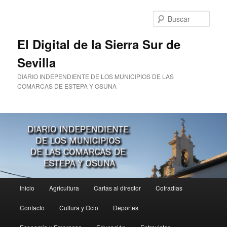
Ir
al
Busc
contenido
principal
El Digital de la Sierra Sur de
Sevilla
DIARIO INDEPENDIENTE DE LOS MUNICIPIOS DE LAS
COMARCAS DE ESTEPA Y OSUNA
Menú
Inicio
Agricultura
Cartas al director
Cofradias
principal
Contacto
Cultura y Ocio
Deportes