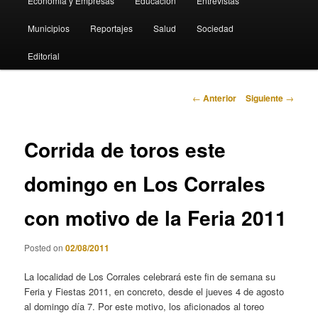
Economia y Empresas
Educación
Entrevistas
Municipios
Reportajes
Salud
Sociedad
Editorial
Navegación
←
Anterior
Siguiente
→
de
entradas
Corrida de toros este
domingo en Los Corrales
con motivo de la Feria 2011
Posted on
02/08/2011
La localidad de Los Corrales celebrará este fin de semana su
Feria y Fiestas 2011, en concreto, desde el jueves 4 de agosto
al domingo día 7. Por este motivo, los aficionados al toreo