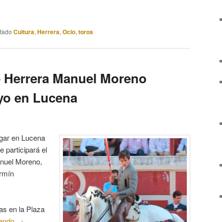
etado
Cultura
,
Herrera
,
Ocio
,
toros
e Herrera Manuel Moreno
ayo en Lucena
ugar en Lucena
e participará el
anuel Moreno,
ermín
as en la Plaza
yendo
→