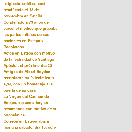
la iglesia católica, será
beatificado el 18 de
noviembre en Sevilla
Condenado a 73 años de
cárcel el médico que grababa
las partes íntimas de sus
pacientes en Estepa y
Badolatosa
Actos en Estepa con motivo
de la festividad de Santiago
Apóstol, el próximo día 25
Amigos de Albert Boyden
recordaron su fallecimiento
ayer, con un homenaje a la
puerta de su casa
La Virgen del Carmen de
Estepa, expuesta hoy en
besamanos con motivo de su
onomástica
Correos en Estepa abrirá
mañana sábado, día 15, sólo