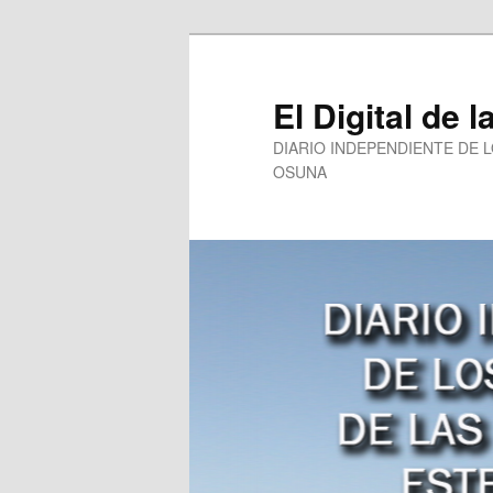
Ir
Ir
al
al
contenido
contenido
El Digital de l
principal
secundario
DIARIO INDEPENDIENTE DE 
OSUNA