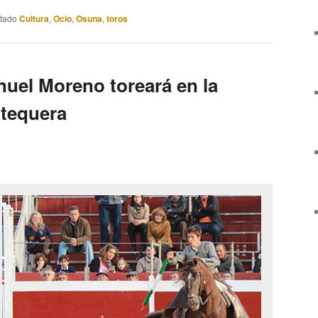
etado
Cultura
,
Ocio
,
Osuna
,
toros
nuel Moreno toreará en la
ntequera