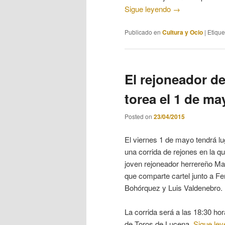
Sigue leyendo
→
Publicado en
Cultura y Ocio
|
Etiqu
El rejoneador d
torea el 1 de m
Posted on
23/04/2015
El viernes 1 de mayo tendrá l
una corrida de rejones en la qu
joven rejoneador herrereño M
que comparte cartel junto a F
Bohórquez y Luis Valdenebro.
La corrida será a las 18:30 hor
de Toros de Lucena.
Sigue le