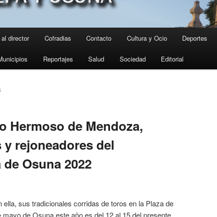
al director
Cofradias
Contacto
Cultura y Ocio
Deportes
Municipios
Reportajes
Salud
Sociedad
Editorial
S
blo Hermoso de Mendoza,
s y rejoneadores del
ia de Osuna 2022
ella, sus tradicionales corridas de toros en la Plaza de
de mayo de Osuna este año es del 12 al 15 del presente