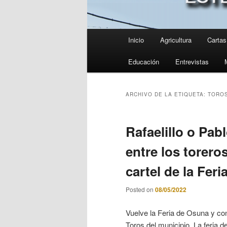
Menú
Inicio
Agricultura
Cartas 
principal
Educación
Entrevistas
ARCHIVO DE LA ETIQUETA:
TORO
Rafaelillo o Pa
entre los torero
cartel de la Fer
Posted on
08/05/2022
Vuelve la Feria de Osuna y con 
Toros del municipio. La feria 