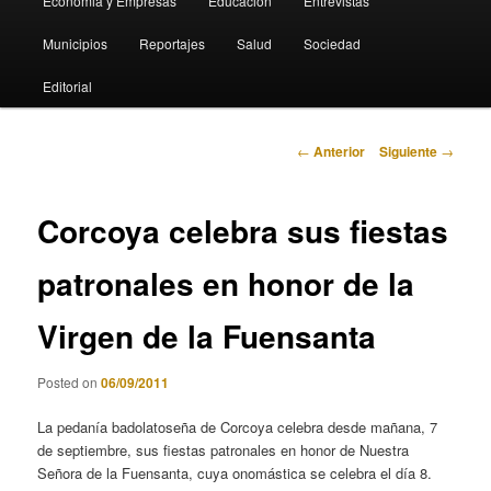
Economia y Empresas
Educación
Entrevistas
Municipios
Reportajes
Salud
Sociedad
Editorial
Navegación
←
Anterior
Siguiente
→
de
entradas
Corcoya celebra sus fiestas
patronales en honor de la
Virgen de la Fuensanta
Posted on
06/09/2011
La pedanía badolatoseña de Corcoya celebra desde mañana, 7
de septiembre, sus fiestas patronales en honor de Nuestra
Señora de la Fuensanta, cuya onomástica se celebra el día 8.