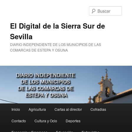
Ir
al
Busc
contenido
principal
El Digital de la Sierra Sur de
Sevilla
DIARIO INDEPENDIENTE DE LOS MUNICIPIOS DE LAS
COMARCAS DE ESTEPA Y OSUNA
Menú
Inicio
Agricultura
Cartas al director
Cofradias
principal
Contacto
Cultura y Ocio
Deportes