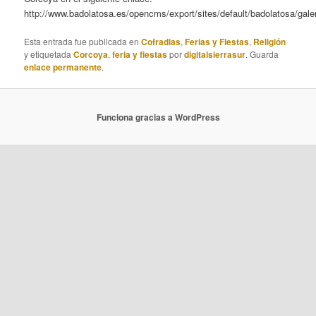
http://www.badolatosa.es/opencms/export/sites/default/badolatosa/gal
Esta entrada fue publicada en
Cofradias
,
Ferias y Fiestas
,
Religión
y etiquetada
Corcoya
,
feria y fiestas
por
digitalsierrasur
. Guarda
enlace permanente
.
Funciona gracias a WordPress