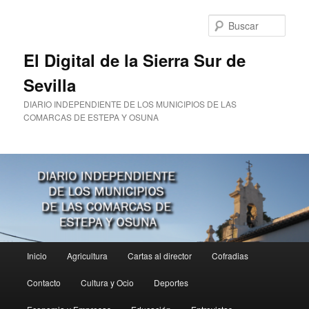
Ir
al
Busc
contenido
principal
El Digital de la Sierra Sur de
Sevilla
DIARIO INDEPENDIENTE DE LOS MUNICIPIOS DE LAS
COMARCAS DE ESTEPA Y OSUNA
Menú
Inicio
Agricultura
Cartas al director
Cofradias
principal
Contacto
Cultura y Ocio
Deportes