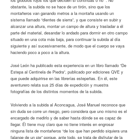
los glóbulos rojos los que deciden si continúas o no” . No
obstante, la subida no se hace de un tirón, sino que los
montañeros van ganando metros a la montaña usando un
sistema llamado “dientes de sierra”, y que consiste en subir y
alcanzar una altura, montar un campo de altura y trasladar a él
parte del material, desandar lo andado para dormir en otro campo
situado en una cota más baja, para continuar la subida al día
siguiente y así sucesivamente, de modo que el cuerpo se vaya
haciendo poco a poco a la altura.
José León ha publicado esta experiencia en un libro llamado “De
Estepa al Centinela de Piedra”, publicado por ediciones QVE y
que puede adquirirse en las librerías estepeñas. En él, este
aventurero relata sus 25 días de expedición y muestra
fotografías de los distintos momentos de la subida.
Volviendo a la subida al Aconcagua, José Manuel reconoce que
sin duda se corre un riesgo, pero considera que uno mismo es el
encargado de medirlo y de saber hasta dónde se es capaz de
llegar. Él tiene muy claro que no tiene interés en engrosar
ninguna lista de montañeros “de los que han perdido siquiera una
falange de un pie” porque, ante todo, se trata de disfrutar de la