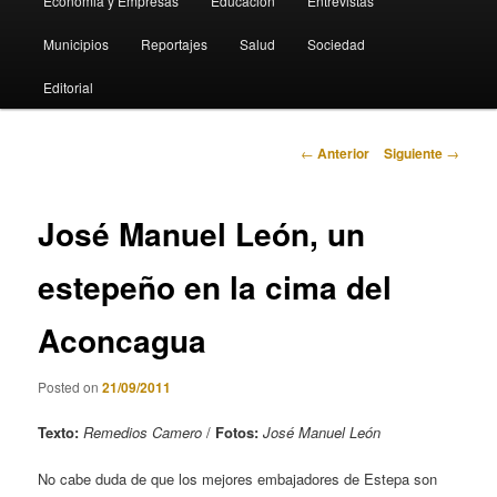
Economia y Empresas
Educación
Entrevistas
Municipios
Reportajes
Salud
Sociedad
Editorial
Navegación
←
Anterior
Siguiente
→
de
entradas
José Manuel León, un
estepeño en la cima del
Aconcagua
Posted on
21/09/2011
Texto:
Remedios Camero
/
Fotos:
José Manuel León
No cabe duda de que los mejores embajadores de Estepa son