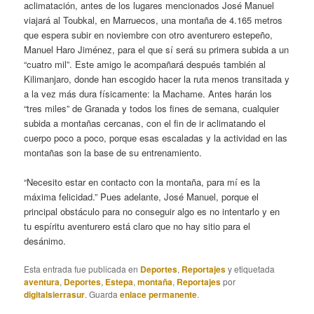
aclimatación, antes de los lugares mencionados José Manuel
viajará al Toubkal, en Marruecos, una montaña de 4.165 metros
que espera subir en noviembre con otro aventurero estepeño,
Manuel Haro Jiménez, para el que sí será su primera subida a un
“cuatro mil”. Este amigo le acompañará después también al
Kilimanjaro, donde han escogido hacer la ruta menos transitada y
a la vez más dura físicamente: la Machame. Antes harán los
“tres miles” de Granada y todos los fines de semana, cualquier
subida a montañas cercanas, con el fin de ir aclimatando el
cuerpo poco a poco, porque esas escaladas y la actividad en las
montañas son la base de su entrenamiento.
“Necesito estar en contacto con la montaña, para mí es la
máxima felicidad.” Pues adelante, José Manuel, porque el
principal obstáculo para no conseguir algo es no intentarlo y en
tu espíritu aventurero está claro que no hay sitio para el
desánimo.
Esta entrada fue publicada en
Deportes
,
Reportajes
y etiquetada
aventura
,
Deportes
,
Estepa
,
montaña
,
Reportajes
por
digitalsierrasur
. Guarda
enlace permanente
.