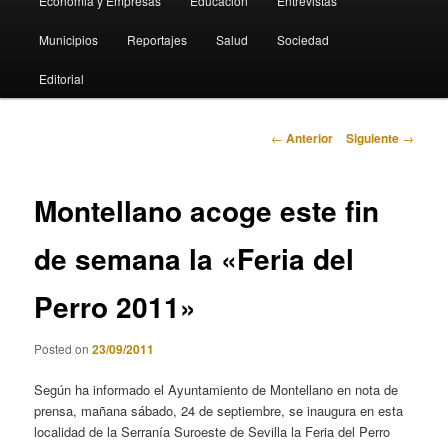
Economia y Empresas
Educación
Entrevistas
Municipios
Reportajes
Salud
Sociedad
Editorial
Navegación
←
Anterior
Siguiente
→
de
entradas
Montellano acoge este fin
de semana la «Feria del
Perro 2011»
Posted on
23/09/2011
Según ha informado el Ayuntamiento de Montellano en nota de
prensa, mañana sábado, 24 de septiembre, se inaugura en esta
localidad de la Serranía Suroeste de Sevilla la Feria del Perro