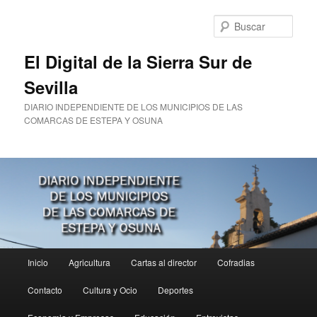
Ir
al
Busc
contenido
principal
El Digital de la Sierra Sur de
Sevilla
DIARIO INDEPENDIENTE DE LOS MUNICIPIOS DE LAS
COMARCAS DE ESTEPA Y OSUNA
Menú
Inicio
Agricultura
Cartas al director
Cofradias
principal
Contacto
Cultura y Ocio
Deportes