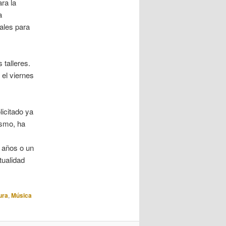
ra la
a
cales para
talleres.
 el viernes
icitado ya
ismo, ha
 años o un
tualidad
ura
,
Música