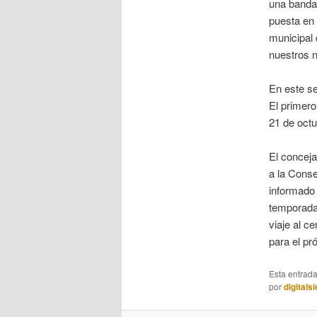
una banda 
puesta en
municipal 
nuestros n
En este se
El primero
21 de octu
El conceja
a la Conse
informado 
temporada 
viaje al c
para el pr
Esta entrad
por
digitals