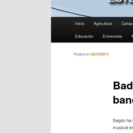
Menú
Inicio
Agricultura
Cartas 
principal
Educación
Entrevistas
Posted on
26/10/2011
Bad
ban
Según ha i
musical ex