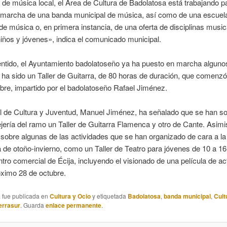
de música local, el Área de Cultura de Badolatosa está trabajando pa
 marcha de una banda municipal de música, así como de una escuel
de música o, en primera instancia, de una oferta de disciplinas musi
iños y jóvenes», indica el comunicado municipal.
ntido, el Ayuntamiento badolatoseño ya ha puesto en marcha algunos 
 ha sido un Taller de Guitarra, de 80 horas de duración, que comenzó
bre, impartido por el badolatoseño Rafael Jiménez.
l de Cultura y Juventud, Manuel Jiménez, ha señalado que se han sol
jería del ramo un Taller de Guitarra Flamenca y otro de Cante. Asim
sobre algunas de las actividades que se han organizado de cara a la
de otoño-invierno, como un Taller de Teatro para jóvenes de 10 a 16
entro comercial de Écija, incluyendo el visionado de una película de ac
óximo 28 de octubre.
a fue publicada en
Cultura y Ocio
y etiquetada
Badolatosa
,
banda municipal
,
Cult
ierrasur
. Guarda
enlace permanente
.