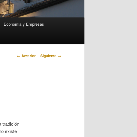
Economia y Empresas
Navegación
←
Anterior
Siguiente
→
de
entradas
 tradición
no existe