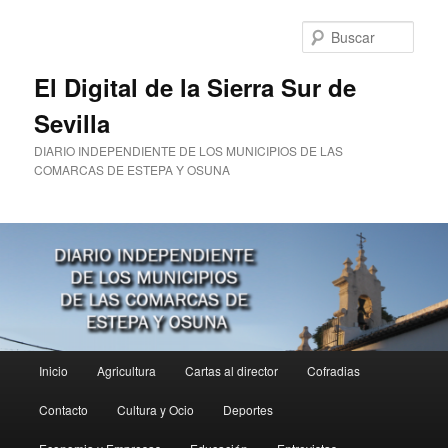
Ir
al
Busc
contenido
principal
El Digital de la Sierra Sur de
Sevilla
DIARIO INDEPENDIENTE DE LOS MUNICIPIOS DE LAS
COMARCAS DE ESTEPA Y OSUNA
Menú
Inicio
Agricultura
Cartas al director
Cofradias
principal
Contacto
Cultura y Ocio
Deportes