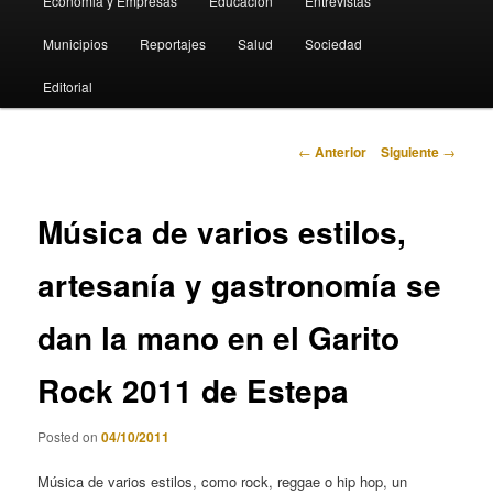
Economia y Empresas
Educación
Entrevistas
Municipios
Reportajes
Salud
Sociedad
Editorial
Navegación
←
Anterior
Siguiente
→
de
entradas
Música de varios estilos,
artesanía y gastronomía se
dan la mano en el Garito
Rock 2011 de Estepa
Posted on
04/10/2011
Música de varios estilos, como rock, reggae o hip hop, un