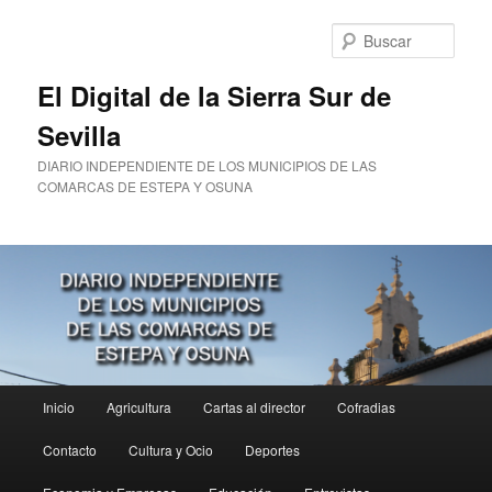
Ir
al
Busc
contenido
principal
El Digital de la Sierra Sur de
Sevilla
DIARIO INDEPENDIENTE DE LOS MUNICIPIOS DE LAS
COMARCAS DE ESTEPA Y OSUNA
Menú
Inicio
Agricultura
Cartas al director
Cofradias
principal
Contacto
Cultura y Ocio
Deportes