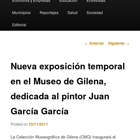
Economia y Empresas
Educación
Entrevistas
Municipios
Reportajes
Salud
Sociedad
Editorial
Navegación
←
Anterior
Siguiente
→
de
entradas
Nueva exposición temporal
en el Museo de Gilena,
dedicada al pintor Juan
García García
Posted on
25/11/2011
La Colección Museográfica de Gilena (CMG) inaugurará el