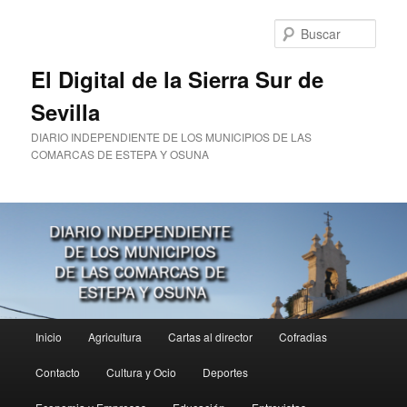
Ir
al
Busc
contenido
principal
El Digital de la Sierra Sur de
Sevilla
DIARIO INDEPENDIENTE DE LOS MUNICIPIOS DE LAS
COMARCAS DE ESTEPA Y OSUNA
Menú
Inicio
Agricultura
Cartas al director
Cofradias
principal
Contacto
Cultura y Ocio
Deportes