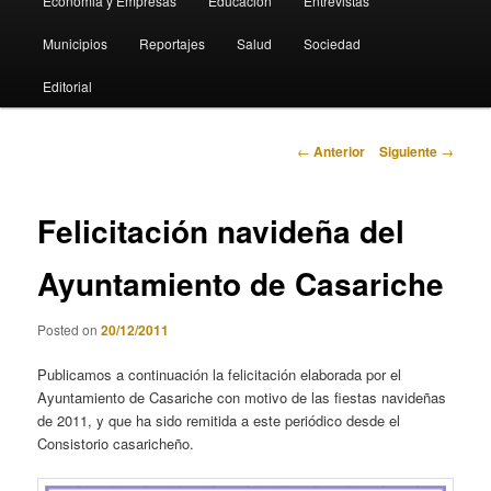
Economia y Empresas
Educación
Entrevistas
Municipios
Reportajes
Salud
Sociedad
Editorial
Navegación
←
Anterior
Siguiente
→
de
entradas
Felicitación navideña del
Ayuntamiento de Casariche
Posted on
20/12/2011
Publicamos a continuación la felicitación elaborada por el
Ayuntamiento de Casariche con motivo de las fiestas navideñas
de 2011, y que ha sido remitida a este periódico desde el
Consistorio casaricheño.