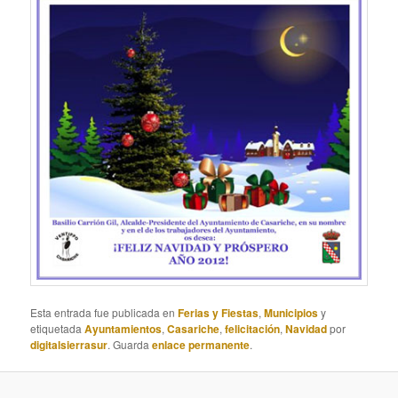
Esta entrada fue publicada en
Ferias y Fiestas
,
Municipios
y
etiquetada
Ayuntamientos
,
Casariche
,
felicitación
,
Navidad
por
digitalsierrasur
. Guarda
enlace permanente
.