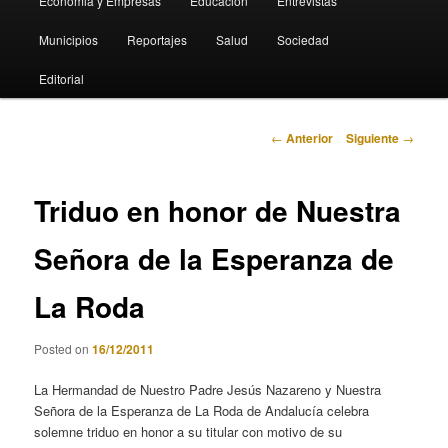
Economia y Empresas
Educación
Entrevistas
Municipios
Reportajes
Salud
Sociedad
Editorial
Navegación
←
Anterior
Siguiente
→
de
entradas
Triduo en honor de Nuestra
Señora de la Esperanza de
La Roda
Posted on
16/12/2011
La Hermandad de Nuestro Padre Jesús Nazareno y Nuestra
Señora de la Esperanza de La Roda de Andalucía celebra
solemne triduo en honor a su titular con motivo de su