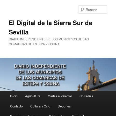
Ir
al
Busc
contenido
principal
El Digital de la Sierra Sur de
Sevilla
DIARIO INDEPENDIENTE DE LOS MUNICIPIOS DE LAS
COMARCAS DE ESTEPA Y OSUNA
Menú
Inicio
Agricultura
Cartas al director
Cofradias
principal
Contacto
Cultura y Ocio
Deportes