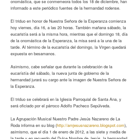
onomástica, que se conmemeora todos los 18 de diciembre, han
informado a este periódico fuentes de la hermandad rodense.
El triduo en honor de Nuestra Señora de la Esperanza comienza
hoy viernes, día 16, a las 20 horas. También mañana sábado, la
eucaristía será a la misma hora, mientras que el domingo 18, día
de la onomástica de la Esperanza, la misa será a la una de la
tarde. Al término de la eucaristía del domingo, la Virgen quedará
expuesta en besamanos.
Asimismo, cabe señalar que durante la celebración de la
eucarístía del sábado, la nueva junta de gobierno de la
hermandad jurará su cargo ante la imagen de Nuestra Señora de
la Esperanza.
El triduo se celebrará en la Iglesia Parroquial de Santa Ana, y
será oficiado por el párroco Adolfo Pacheco Sepúlveda.
La Agrupación Musical Nuestro Padre Jesús Nazareno de La
Roda informa en su blog (
http://amjesusnazareno.blogspot.com
),
asimismo, que el día 1 de enero de 2012, a las siete y media de
la tarde y en recuerdo del Dulce Nombre de Jesús, la hermandad