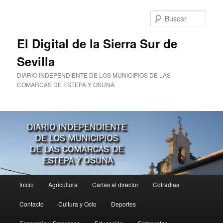
Ir
al
Busc
contenido
principal
El Digital de la Sierra Sur de
Sevilla
DIARIO INDEPENDIENTE DE LOS MUNICIPIOS DE LAS
COMARCAS DE ESTEPA Y OSUNA
Menú
Inicio
Agricultura
Cartas al director
Cofradias
principal
Contacto
Cultura y Ocio
Deportes