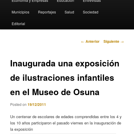
Economia y Empresas
Educación
Entrevistas
Municipios
Reportajes
Salud
Sociedad
Editorial
Navegación
←
Anterior
Siguiente
→
de
entradas
Inaugurada una exposición
de ilustraciones infantiles
en el Museo de Osuna
Posted on
19/12/2011
Un centenar de escolares de edades comprendidas entre los 4 y
los 10 años participaron el pasado viernes en la inauguración de
la exposición