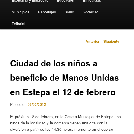
Economia y Empresas
Educación
Entrevistas
Municipios
Reportajes
Salud
Sociedad
Editorial
Navegación
←
Anterior
Siguiente
→
de
entradas
Ciudad de los niños a
beneficio de Manos Unidas
en Estepa el 12 de febrero
Posted on
03/02/2012
El próximo 12 de febrero, en la Caseta Municipal de Estepa, los
niños de la localidad y la comarca tienen una cita con la
diversión a partir de las 14.30 horas, momento en el que se