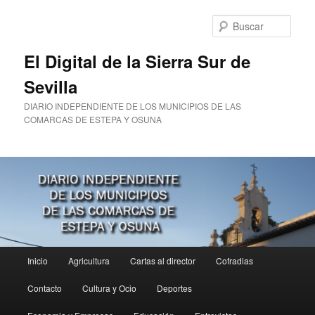
Ir
al
Busc
contenido
principal
El Digital de la Sierra Sur de
Sevilla
DIARIO INDEPENDIENTE DE LOS MUNICIPIOS DE LAS
COMARCAS DE ESTEPA Y OSUNA
Menú
Inicio
Agricultura
Cartas al director
Cofradias
principal
Contacto
Cultura y Ocio
Deportes