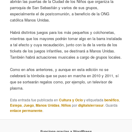
abrirán las puertas de la Ciudad de los Niños que organiza la
parroquia de San Sebastián y varios de sus grupos,
especialmente el de postcomunión, a beneficio de la ONG
católica Manos Unidas.
Habrá distintos juegos para los más pequeños y colchonetas,
mientras que los mayores podrán tomar algo en la barra instalada
a tal efecto y cuya recaudación, junto con la de la venta de los
tickets de los juegos infantiles, se destinará a Manos Unidas.
También habrá actuaciones musicales a cargo de grupos locales.
Como en años anteriores, y aunque en esta edición no se
celebrará la tómbola que se puso en marcha en 2010 y 2011, sí
que se sortearán regalos como, por ejemplo, un televisor de
plasma.
Esta entrada fue publicada en
Cultura y Ocio
y etiquetada
benéfico
,
Estepa
,
Juego
,
Manos Unidas
,
Niños
por
digitalsierrasur
. Guarda
enlace permanente
.
Funciona gracias a WordPress