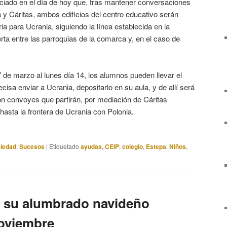
iado en el día de hoy que, tras mantener conversaciones
y Cáritas, ambos edificios del centro educativo serán
a para Ucrania, siguiendo la línea establecida en la
erta entre las parroquias de la comarca y, en el caso de
de marzo al lunes día 14, los alumnos pueden llevar el
cisa enviar a Ucrania, depositarlo en su aula, y de allí será
on convoyes que partirán, por mediación de Cáritas
, hasta la frontera de Ucrania con Polonia.
iedad
,
Sucesos
|
Etiquetado
ayudas
,
CEIP
,
colegio
,
Estepa
,
Niños
,
a su alumbrado navideño
noviembre