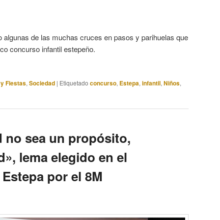
o algunas de las muchas cruces en pasos y parihuelas que
co concurso infantil estepeño.
 y Fiestas
,
Sociedad
|
Etiquetado
concurso
,
Estepa
,
infantil
,
Niños
,
d no sea un propósito,
d», lema elegido en el
e Estepa por el 8M