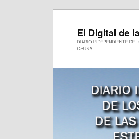
Ir
Ir
al
al
contenido
contenido
El Digital de l
principal
secundario
DIARIO INDEPENDIENTE DE 
OSUNA