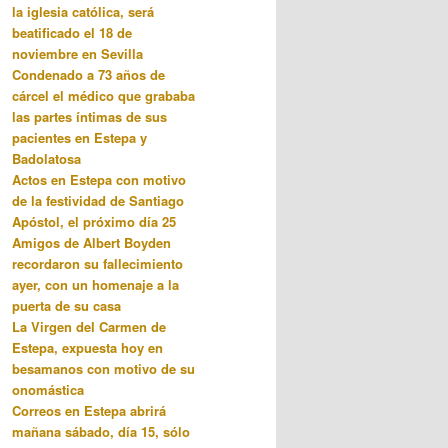
la iglesia católica, será
beatificado el 18 de
noviembre en Sevilla
Condenado a 73 años de
cárcel el médico que grababa
las partes íntimas de sus
pacientes en Estepa y
Badolatosa
Actos en Estepa con motivo
de la festividad de Santiago
Apóstol, el próximo día 25
Amigos de Albert Boyden
recordaron su fallecimiento
ayer, con un homenaje a la
puerta de su casa
La Virgen del Carmen de
Estepa, expuesta hoy en
besamanos con motivo de su
onomástica
Correos en Estepa abrirá
mañana sábado, día 15, sólo