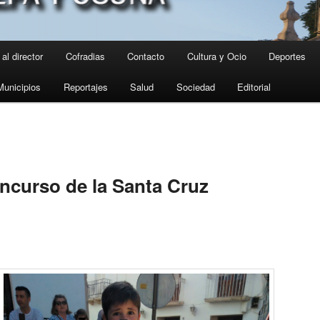
al director
Cofradias
Contacto
Cultura y Ocio
Deportes
Municipios
Reportajes
Salud
Sociedad
Editorial
ncurso de la Santa Cruz