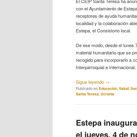
El CEIP Santa Teresa ha anunc
con el Ayuntamiento de Estepa 
receptores de ayuda humanitari
localidad y la colaboración abi
Estepa, el Consistorio local.
De ese modo, desde el lunes 7 
material humanitario que se pre
recogido para incorporarlo a c
Interparroquial e Internacional
Sigue leyendo
→
Publicado en
Educación
,
Salud
,
Soc
Santa Teresa
,
Ucrania
Estepa inaugur
el jueves, 4 de 