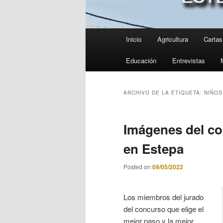
Menú
Inicio
Agricultura
Cartas 
principal
Educación
Entrevistas
ARCHIVO DE LA ETIQUETA:
NIÑOS
Imágenes del co
en Estepa
Posted on
09/05/2022
Los miembros del jurado
del concurso que elige el
mejor paso y la mejor