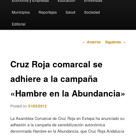
Economia y Empresas
Educación
Entrevistas
Municipios
Reportajes
Salud
Sociedad
Editorial
Navegación
←
Anterior
Siguiente
→
de
entradas
Cruz Roja comarcal se
adhiere a la campaña
«Hambre en la Abundancia»
Posted on
31/03/2012
La Asamblea Comarcal de Cruz Roja en Estepa ha anunciado su
adhesión a la campaña de sensibilización autonómica
denominada Hambre en la Abundancia, que Cruz Roja Andalucía