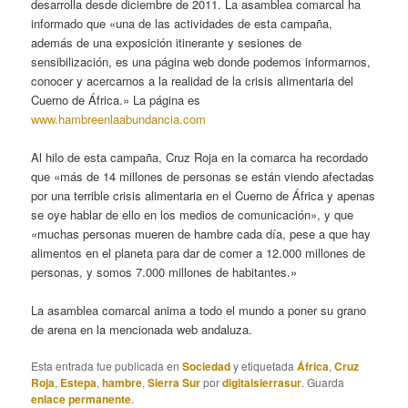
desarrolla desde diciembre de 2011. La asamblea comarcal ha
informado que «una de las actividades de esta campaña,
además de una exposición itinerante y sesiones de
sensibilización, es una página web donde podemos informarnos,
conocer y acercarnos a la realidad de la crisis alimentaria del
Cuerno de África.» La página es
www.hambreenlaabundancia.com
Al hilo de esta campaña, Cruz Roja en la comarca ha recordado
que «más de 14 millones de personas se están viendo afectadas
por una terrible crisis alimentaria en el Cuerno de África y apenas
se oye hablar de ello en los medios de comunicación», y que
«muchas personas mueren de hambre cada día, pese a que hay
alimentos en el planeta para dar de comer a 12.000 millones de
personas, y somos 7.000 millones de habitantes.»
La asamblea comarcal anima a todo el mundo a poner su grano
de arena en la mencionada web andaluza.
Esta entrada fue publicada en
Sociedad
y etiquetada
África
,
Cruz
Roja
,
Estepa
,
hambre
,
Sierra Sur
por
digitalsierrasur
. Guarda
enlace permanente
.