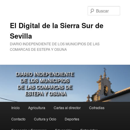
Ir
al
Busc
contenido
principal
El Digital de la Sierra Sur de
Sevilla
DIARIO INDEPENDIENTE DE LOS MUNICIPIOS DE LAS
COMARCAS DE ESTEPA Y OSUNA
Menú
Inicio
Agricultura
Cartas al director
Cofradias
principal
Contacto
Cultura y Ocio
Deportes