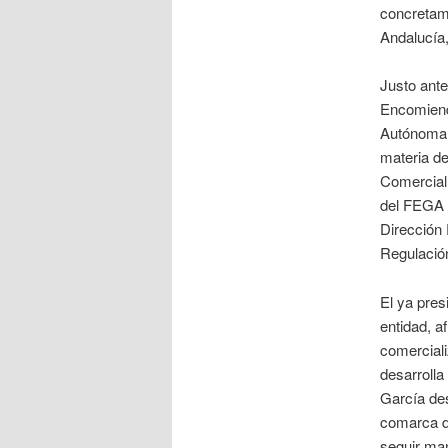
concretame
Andalucía,
Justo ante
Encomienda
Autónoma 
materia de
Comercial 
del FEGA d
Dirección 
Regulación
El ya pres
entidad, a
comerciali
desarrolla
García de
comarca de
seguir man