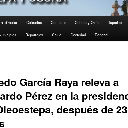
al director
Cofradias
Contacto
Cultura y Ocio
Deportes
Municipios
Reportajes
Salud
Sociedad
Editorial
redo García Raya releva a
ardo Pérez en la presiden
Oleoestepa, después de 23
s