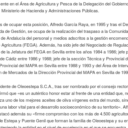
nte en el Área de Agricultura y Pesca de la Delegación del Gobiern
 Ministerio de Hacienda y Administraciones Públicas.
s de ocupar esta posición, Alfredo García Raya, en 1995 y tras el De
 de Gestión, se ocupa de la realización del traspaso a la Comunid
de Andalucía del personal y medios adscritos a la gestión encomen
 Agricultura (FEGA). Además, ha sido jefe del Negociado de Regula
de la Jefatura del FEGA en Sevilla entre los años 1984 a 1986; jefe p
e Cádiz entre 1986 y 1988; jefe de la sección Técnica y Provincial d
Provincial del MAPA en Sevilla entre 1988 y 1993 y del Área de Inter
 de Mercados de la Dirección Provincial del MAPA en Sevilla de 199
idente de Oleoestepa S.C.A., tras ser nombrado por el consejo rector
firmó que «es un auténtico honor estar al frente de una entidad que, n
za uno de los mejores aceites de oliva vírgenes extra del mundo, sin
 una labor vital para el desarrollo socioeconómico de su territorio». Al
stacó además su «firme compromiso con los más de 4.500 agricultor
 Estepa y Puente Genil que forman la familia de Oleoestepa y su en
teniendo la entidad en el nivel de excelencia en el que se encuentra