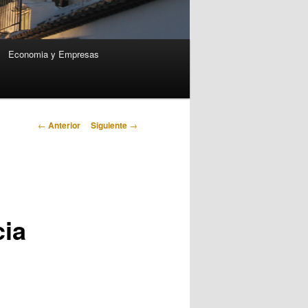
Economia y Empresas
Navegación
←
Anterior
Siguiente
→
de
entradas
cia