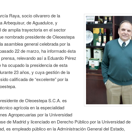
rcía Raya, socio olivarero de la
a Arbequisur, de Aguadulce, y
l de amplia trayectoria en el sector
 fue nombrado presidente de Oleoestepa
la asamblea general celebrada por la
 pasado 22 de marzo, ha informado ésta
 prensa, relevando así a Eduardo Pérez
 ha ocupado la presidencia de esta
rante 23 años, y cuya gestión de la
ido calificada de “excelente” por la
eoestepa.
presidente de Oleoestepa S.C.A. es
técnico agrícola en la especialidad
nes Agropecuarias por la Universidad
e de Madrid y licenciado en Derecho Público por la Universidad de 
dad, es empleado público en la Administración General del Estado,