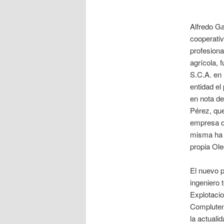
Alfredo Ga
cooperativ
profesiona
agrícola,
S.C.A. en 
entidad el
en nota de
Pérez, que
empresa du
misma ha s
propia Ol
El nuevo 
ingeniero 
Explotacio
Complutens
la actuali