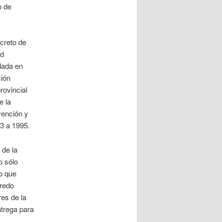
o de
creto de
ad
dada en
ción
rovincial
e la
vención y
3 a 1995.
 de la
o sólo
o que
fredo
es de la
trega para