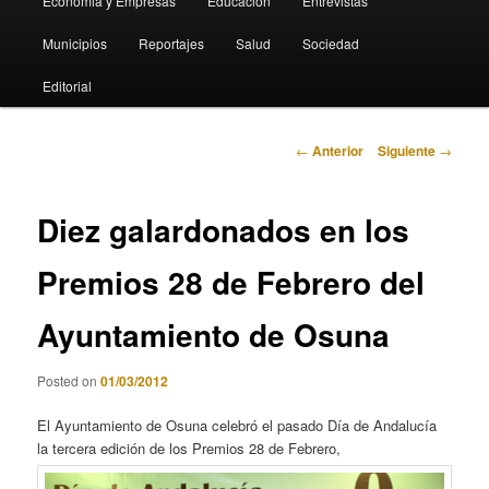
Economia y Empresas
Educación
Entrevistas
Municipios
Reportajes
Salud
Sociedad
Editorial
Navegación
←
Anterior
Siguiente
→
de
entradas
Diez galardonados en los
Premios 28 de Febrero del
Ayuntamiento de Osuna
Posted on
01/03/2012
El Ayuntamiento de Osuna celebró el pasado Día de Andalucía
la tercera edición de los Premios 28 de Febrero,