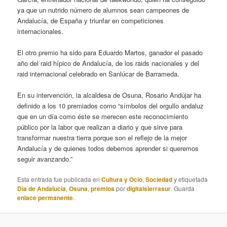
ya que un nutrido número de alumnos sean campeones de
Andalucía, de España y triunfar en competiciones
internacionales.
El otro premio ha sido para Eduardo Martos, ganador el pasado
año del raid hípico de Andalucía, de los raids nacionales y del
raid internacional celebrado en Sanlúcar de Barrameda.
En su intervención, la alcaldesa de Osuna, Rosario Andújar ha
definido a los 10 premiados como “símbolos del orgullo andaluz
que en un día como éste se merecen este reconocimiento
público por la labor que realizan a diario y que sirve para
transformar nuestra tierra porque son el reflejo de la mejor
Andalucía y de quienes todos debemos aprender si queremos
seguir avanzando.”
Esta entrada fue publicada en
Cultura y Ocio
,
Sociedad
y etiquetada
Dìa de Andalucía
,
Osuna
,
premios
por
digitalsierrasur
. Guarda
enlace permanente
.