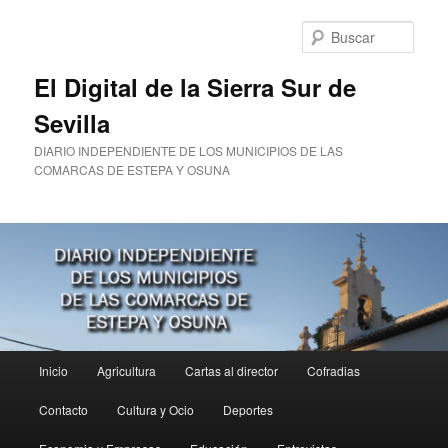
Ir
al
Busc
contenido
principal
El Digital de la Sierra Sur de
Sevilla
DIARIO INDEPENDIENTE DE LOS MUNICIPIOS DE LAS
COMARCAS DE ESTEPA Y OSUNA
Menú
Inicio
Agricultura
Cartas al director
Cofradias
principal
Contacto
Cultura y Ocio
Deportes