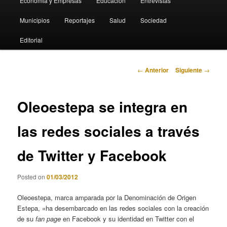
Economia y Empresas
Educación
Entrevistas
Municipios
Reportajes
Salud
Sociedad
Editorial
Navegación
←
Anterior
Siguiente
→
de
entradas
Oleoestepa se integra en
las redes sociales a través
de Twitter y Facebook
Posted on
01/03/2012
Oleoestepa, marca amparada por la Denominación de Origen
Estepa, «ha desembarcado en las redes sociales con la creación
de su
fan page
en Facebook y su identidad en Twitter con el