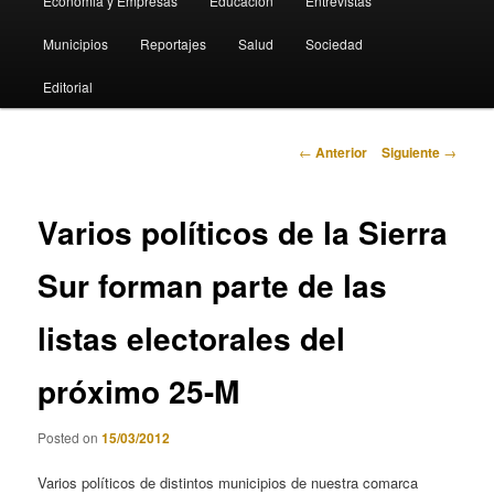
Economia y Empresas
Educación
Entrevistas
Municipios
Reportajes
Salud
Sociedad
Editorial
Navegación
←
Anterior
Siguiente
→
de
entradas
Varios políticos de la Sierra
Sur forman parte de las
listas electorales del
próximo 25-M
Posted on
15/03/2012
Varios políticos de distintos municipios de nuestra comarca