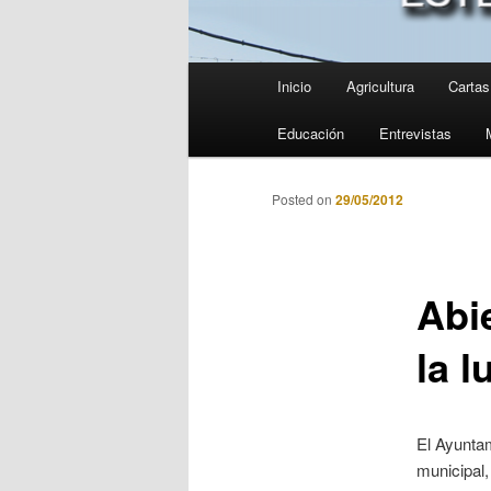
Menú
Inicio
Agricultura
Cartas 
principal
Educación
Entrevistas
Posted on
29/05/2012
Abie
la 
El Ayuntam
municipal,