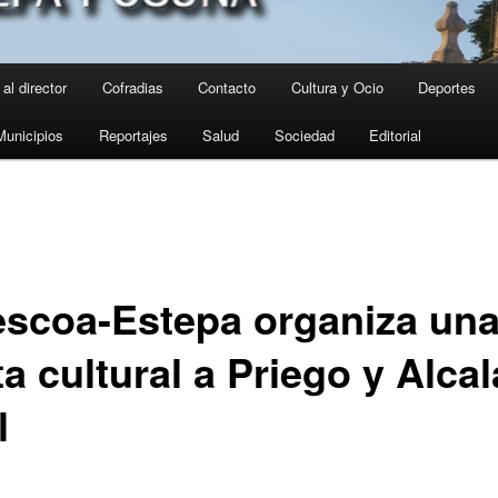
al director
Cofradias
Contacto
Cultura y Ocio
Deportes
Municipios
Reportajes
Salud
Sociedad
Editorial
escoa-Estepa organiza un
ta cultural a Priego y Alcal
l