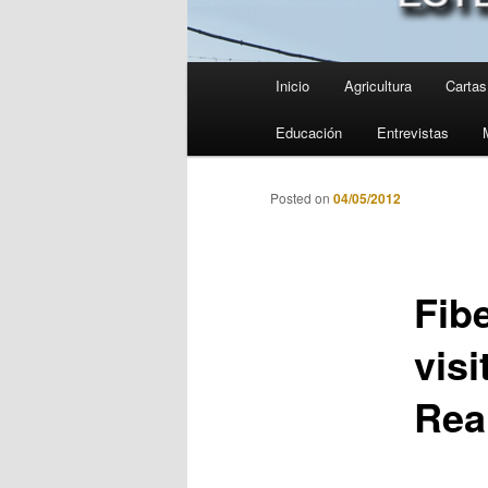
Menú
Inicio
Agricultura
Cartas 
principal
Educación
Entrevistas
Posted on
04/05/2012
Fib
visi
Rea