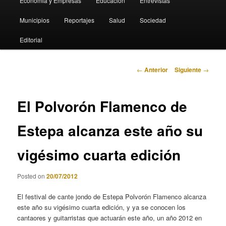
Economia y Empresas
Educación
Entrevistas
Municipios
Reportajes
Salud
Sociedad
Editorial
Navegación
←
Anterior
Siguiente
→
de
entradas
El Polvorón Flamenco de
Estepa alcanza este año su
vigésimo cuarta edición
Posted on
20/07/2012
El festival de cante jondo de Estepa Polvorón Flamenco alcanza
este año su vigésimo cuarta edición, y ya se conocen los
cantaores y guitarristas que actuarán este año, un año 2012 en