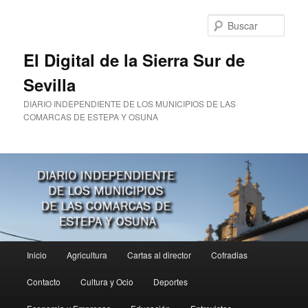
Ir
al
Busc
contenido
principal
El Digital de la Sierra Sur de
Sevilla
DIARIO INDEPENDIENTE DE LOS MUNICIPIOS DE LAS
COMARCAS DE ESTEPA Y OSUNA
Menú
Inicio
Agricultura
Cartas al director
Cofradias
principal
Contacto
Cultura y Ocio
Deportes