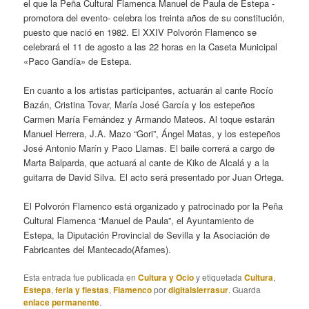
el que la Peña Cultural Flamenca Manuel de Paula de Estepa -
promotora del evento- celebra los treinta años de su constitución,
puesto que nació en 1982. El XXIV Polvorón Flamenco se
celebrará el 11 de agosto a las 22 horas en la Caseta Municipal
«Paco Gandía» de Estepa.
En cuanto a los artistas participantes, actuarán al cante Rocío
Bazán, Cristina Tovar, María José García y los estepeños
Carmen María Fernández y Armando Mateos. Al toque estarán
Manuel Herrera, J.A. Mazo “Gori”, Ángel Matas, y los estepeños
José Antonio Marín y Paco Llamas. El baile correrá a cargo de
Marta Balparda, que actuará al cante de Kiko de Alcalá y a la
guitarra de David Silva. El acto será presentado por Juan Ortega.
El Polvorón Flamenco está organizado y patrocinado por la Peña
Cultural Flamenca “Manuel de Paula”, el Ayuntamiento de
Estepa, la Diputación Provincial de Sevilla y la Asociación de
Fabricantes del Mantecado(Afames).
Esta entrada fue publicada en
Cultura y Ocio
y etiquetada
Cultura
,
Estepa
,
feria y fiestas
,
Flamenco
por
digitalsierrasur
. Guarda
enlace permanente
.