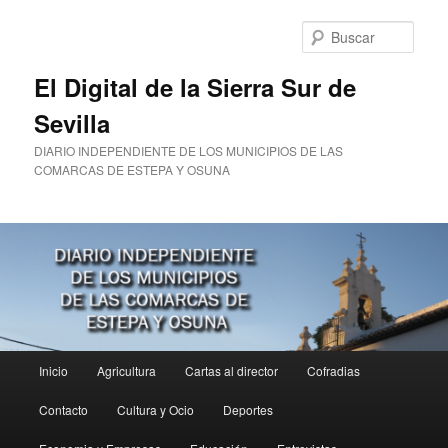
Ir
al
Busc
contenido
principal
El Digital de la Sierra Sur de
Sevilla
DIARIO INDEPENDIENTE DE LOS MUNICIPIOS DE LAS
COMARCAS DE ESTEPA Y OSUNA
Menú
Inicio
Agricultura
Cartas al director
Cofradias
principal
Contacto
Cultura y Ocio
Deportes