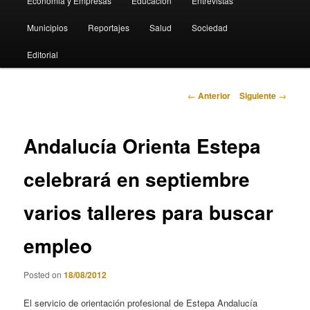
Economia y Empresas
Educación
Entrevistas
Municipios
Reportajes
Salud
Sociedad
Editorial
Navegación
←
Anterior
Siguiente
→
de
entradas
Andalucía Orienta Estepa
celebrará en septiembre
varios talleres para buscar
empleo
Posted on
18/08/2012
El servicio de orientación profesional de Estepa Andalucía