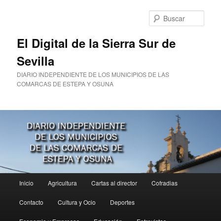
Ir
al
Busc
contenido
principal
El Digital de la Sierra Sur de
Sevilla
DIARIO INDEPENDIENTE DE LOS MUNICIPIOS DE LAS
COMARCAS DE ESTEPA Y OSUNA
Menú
Inicio
Agricultura
Cartas al director
Cofradias
principal
Contacto
Cultura y Ocio
Deportes