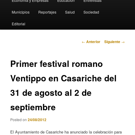
Economia y Empresas
Educación
Entrevistas
Municipios
Reportajes
Salud
Sociedad
Editorial
Navegación
←
Anterior
Siguiente
→
de
entradas
Primer festival romano
Ventippo en Casariche del
31 de agosto al 2 de
septiembre
Posted on
24/08/2012
El Ayuntamiento de Casariche ha anunciado la celebración para