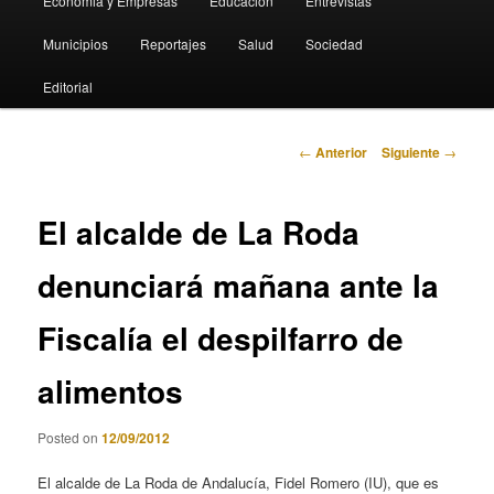
Economia y Empresas
Educación
Entrevistas
Municipios
Reportajes
Salud
Sociedad
Editorial
Navegación
←
Anterior
Siguiente
→
de
entradas
El alcalde de La Roda
denunciará mañana ante la
Fiscalía el despilfarro de
alimentos
Posted on
12/09/2012
El alcalde de La Roda de Andalucía, Fidel Romero (IU), que es