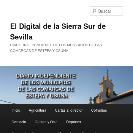
Ir
al
Busc
contenido
principal
El Digital de la Sierra Sur de
Sevilla
DIARIO INDEPENDIENTE DE LOS MUNICIPIOS DE LAS
COMARCAS DE ESTEPA Y OSUNA
Menú
Inicio
Agricultura
Cartas al director
Cofradias
principal
Contacto
Cultura y Ocio
Deportes