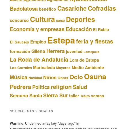
Casariche
Cofradias
Badolatosa
benéfico
Cultura
Deportes
concurso
curso
Educación
Economía y empresas
El Rubio
Estepa
feria y fiestas
Empleo
El Saucejo
Herrera
Gilena
formación
juventud
Lantejuela
La Roda de Andalucía
Lora de Estepa
Marinaleda
Medio Ambiente
Los Corrales
Mayores
Osuna
Ocio
Música
Niños
Obras
Navidad
Pedrera
religion
Salud
Política
Sierra Sur
Semana Santa
taller
verano
Teatro
NOTICIAS MÁS VISITADAS
Warning
: Undefined array key "days_ago" in
/www/wwwroot/sierrasursevilla.com/wp-content/plugins/most-and-