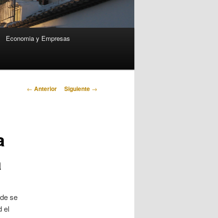
Economia y Empresas
Navegación
←
Anterior
Siguiente
→
de
entradas
a
a
nde se
 el