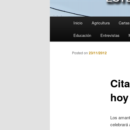
Menú
Inicio
Agricultura
Cartas 
principal
Educación
Entrevistas
Posted on
23/11/2012
Cita
hoy
Los amante
celebrará 