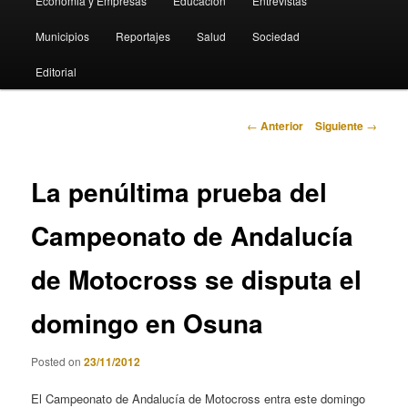
Economia y Empresas
Educación
Entrevistas
Municipios
Reportajes
Salud
Sociedad
Editorial
Navegación
←
Anterior
Siguiente
→
de
entradas
La penúltima prueba del
Campeonato de Andalucía
de Motocross se disputa el
domingo en Osuna
Posted on
23/11/2012
El Campeonato de Andalucía de Motocross entra este domingo