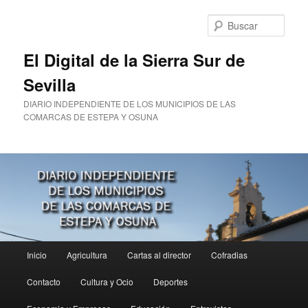
Ir
al
Busc
contenido
principal
El Digital de la Sierra Sur de
Sevilla
DIARIO INDEPENDIENTE DE LOS MUNICIPIOS DE LAS
COMARCAS DE ESTEPA Y OSUNA
Menú
Inicio
Agricultura
Cartas al director
Cofradias
principal
Contacto
Cultura y Ocio
Deportes