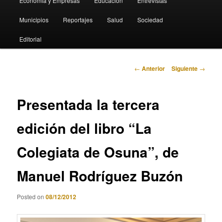
Economia y Empresas
Educación
Entrevistas
Municipios
Reportajes
Salud
Sociedad
Editorial
Navegación
←
Anterior
Siguiente
→
de
entradas
Presentada la tercera
edición del libro “La
Colegiata de Osuna”, de
Manuel Rodríguez Buzón
Posted on
08/12/2012