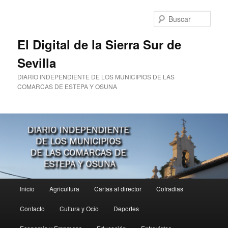
Ir
al
Busc
contenido
principal
El Digital de la Sierra Sur de
Sevilla
DIARIO INDEPENDIENTE DE LOS MUNICIPIOS DE LAS
COMARCAS DE ESTEPA Y OSUNA
Menú
Inicio
Agricultura
Cartas al director
Cofradias
principal
Contacto
Cultura y Ocio
Deportes