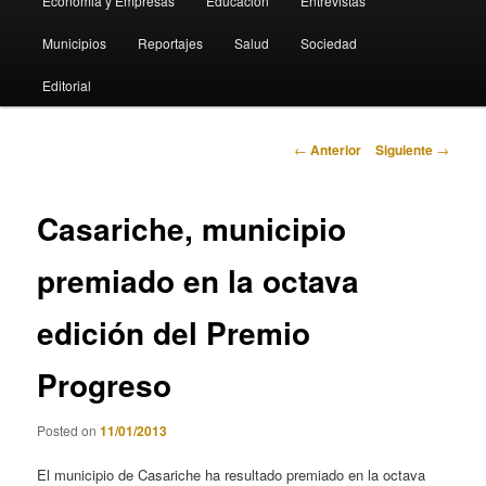
Economia y Empresas
Educación
Entrevistas
Municipios
Reportajes
Salud
Sociedad
Editorial
Navegación
←
Anterior
Siguiente
→
de
entradas
Casariche, municipio
premiado en la octava
edición del Premio
Progreso
Posted on
11/01/2013
El municipio de Casariche ha resultado premiado en la octava