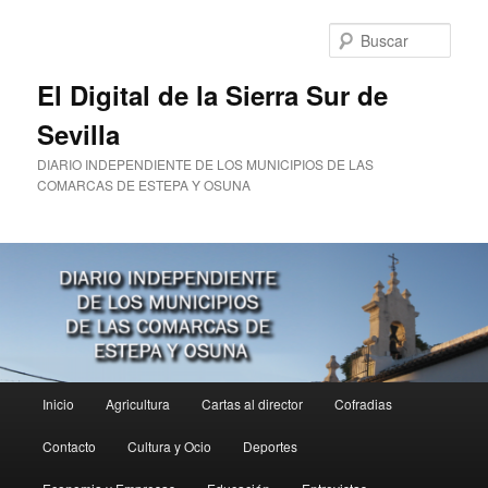
Ir
al
Busc
contenido
principal
El Digital de la Sierra Sur de
Sevilla
DIARIO INDEPENDIENTE DE LOS MUNICIPIOS DE LAS
COMARCAS DE ESTEPA Y OSUNA
Menú
Inicio
Agricultura
Cartas al director
Cofradias
principal
Contacto
Cultura y Ocio
Deportes