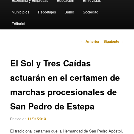
Economia y Empresas
Educación
Entrevistas
Municipios
Reportajes
Salud
Sociedad
Editorial
Navegación
←
Anterior
Siguiente
→
de
entradas
El Sol y Tres Caídas
actuarán en el certamen de
marchas procesionales de
San Pedro de Estepa
Posted on
11/01/2013
El tradicional certamen que la Hermandad de San Pedro Apóstol,