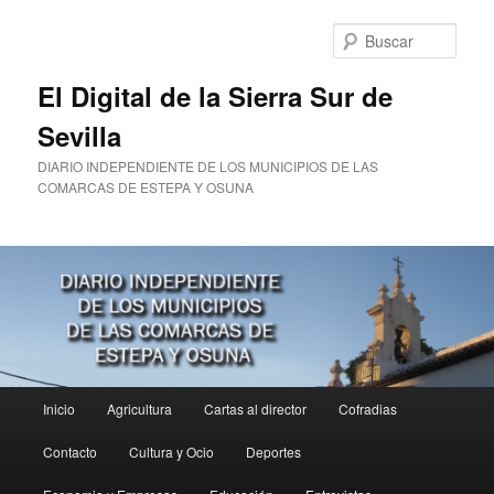
Ir
al
Busc
contenido
principal
El Digital de la Sierra Sur de
Sevilla
DIARIO INDEPENDIENTE DE LOS MUNICIPIOS DE LAS
COMARCAS DE ESTEPA Y OSUNA
Menú
Inicio
Agricultura
Cartas al director
Cofradias
principal
Contacto
Cultura y Ocio
Deportes