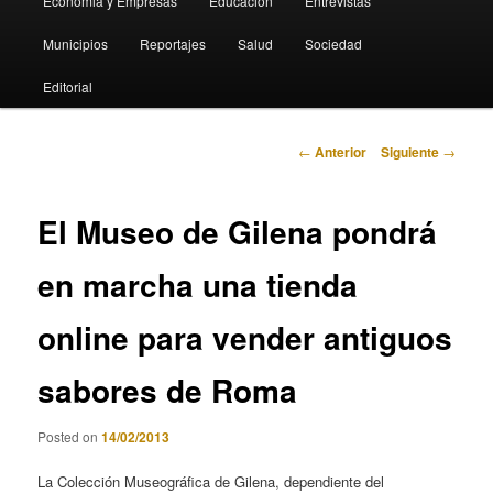
Economia y Empresas
Educación
Entrevistas
Municipios
Reportajes
Salud
Sociedad
Editorial
Navegación
←
Anterior
Siguiente
→
de
entradas
El Museo de Gilena pondrá
en marcha una tienda
online para vender antiguos
sabores de Roma
Posted on
14/02/2013
La Colección Museográfica de Gilena, dependiente del