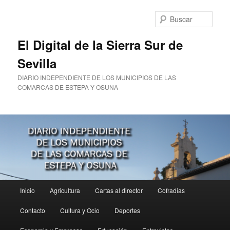
Ir
al
Busc
contenido
principal
El Digital de la Sierra Sur de
Sevilla
DIARIO INDEPENDIENTE DE LOS MUNICIPIOS DE LAS
COMARCAS DE ESTEPA Y OSUNA
Menú
Inicio
Agricultura
Cartas al director
Cofradias
principal
Contacto
Cultura y Ocio
Deportes