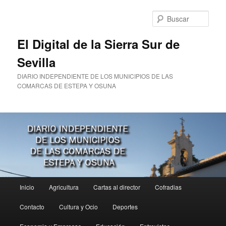
Ir
al
Busc
contenido
principal
El Digital de la Sierra Sur de
Sevilla
DIARIO INDEPENDIENTE DE LOS MUNICIPIOS DE LAS
COMARCAS DE ESTEPA Y OSUNA
Menú
Inicio
Agricultura
Cartas al director
Cofradias
principal
Contacto
Cultura y Ocio
Deportes