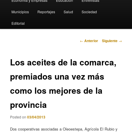
Economia y Empresas
Educación
Entrevistas
Municipios
Reportajes
Salud
Sociedad
Editorial
Navegación
←
Anterior
Siguiente
→
de
entradas
Los aceites de la comarca,
premiados una vez más
como los mejores de la
provincia
Posted on
03/04/2013
Dos cooperativas asociadas a Oleoestepa, Agrícola El Rubio y