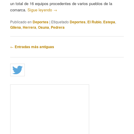
un total de 16 equipos procedentes de varios pueblos de la
comarca.
Sigue leyendo
→
Publicado en
Deportes
|
Etiquetado
Deportes
,
El Rubio
,
Estepa
,
Gilena
,
Herrera
,
Osuna
,
Pedrera
Navegación
←
Entradas más antiguas
de
entradas