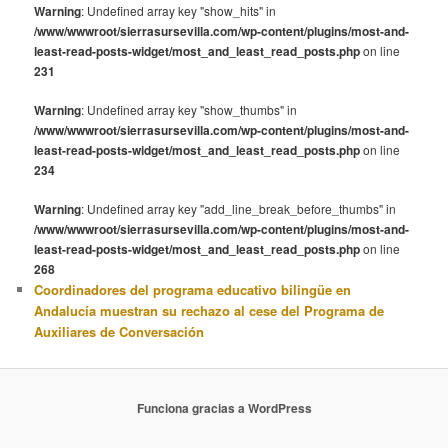
Warning
: Undefined array key "show_hits" in
/www/wwwroot/sierrasursevilla.com/wp-content/plugins/most-and-
least-read-posts-widget/most_and_least_read_posts.php
on line
231
Warning
: Undefined array key "show_thumbs" in
/www/wwwroot/sierrasursevilla.com/wp-content/plugins/most-and-
least-read-posts-widget/most_and_least_read_posts.php
on line
234
Warning
: Undefined array key "add_line_break_before_thumbs" in
/www/wwwroot/sierrasursevilla.com/wp-content/plugins/most-and-
least-read-posts-widget/most_and_least_read_posts.php
on line
268
Coordinadores del programa educativo bilingüe en
Andalucía muestran su rechazo al cese del Programa de
Auxiliares de Conversación
Funciona gracias a WordPress