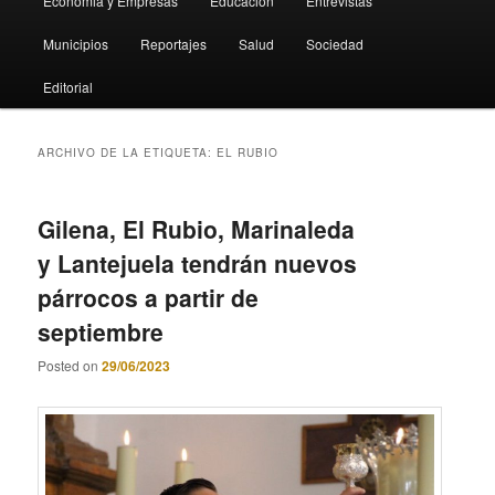
Economia y Empresas
Educación
Entrevistas
Municipios
Reportajes
Salud
Sociedad
Editorial
ARCHIVO DE LA ETIQUETA:
EL RUBIO
Gilena, El Rubio, Marinaleda
y Lantejuela tendrán nuevos
párrocos a partir de
septiembre
Posted on
29/06/2023