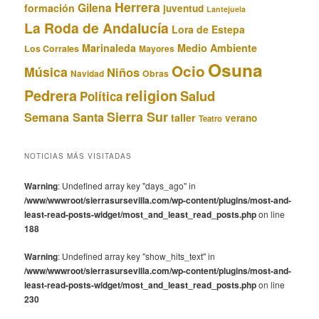
Herrera
Gilena
formación
juventud
Lantejuela
La Roda de Andalucía
Lora de Estepa
Marinaleda
Medio Ambiente
Los Corrales
Mayores
Osuna
Ocio
Música
Niños
Obras
Navidad
Pedrera
religion
Salud
Política
Sierra Sur
Semana Santa
taller
verano
Teatro
NOTICIAS MÁS VISITADAS
Warning
: Undefined array key "days_ago" in
/www/wwwroot/sierrasursevilla.com/wp-content/plugins/most-and-
least-read-posts-widget/most_and_least_read_posts.php
on line
188
Warning
: Undefined array key "show_hits_text" in
/www/wwwroot/sierrasursevilla.com/wp-content/plugins/most-and-
least-read-posts-widget/most_and_least_read_posts.php
on line
230