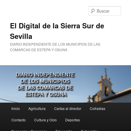
Ir
Ir
al
al
Busc
contenido
contenido
principal
secundario
El Digital de la Sierra Sur de
Sevilla
DIARIO INDEPENDIENTE DE LOS MUNICIPIOS DE LAS
COMARCAS DE ESTEPA Y OSUNA
Menú
Inicio
Agricultura
Cartas al director
Cofradias
principal
Contacto
Cultura y Ocio
Deportes