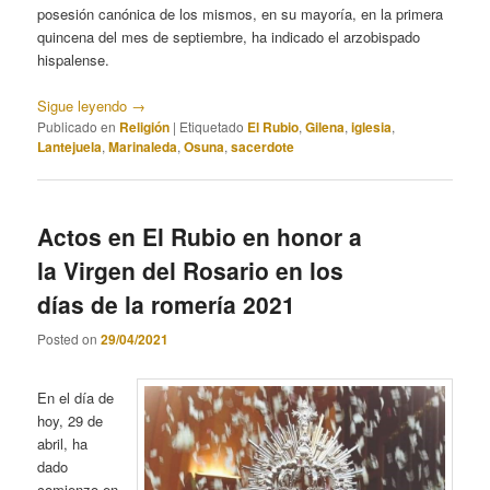
posesión canónica de los mismos, en su mayoría, en la primera
quincena del mes de septiembre, ha indicado el arzobispado
hispalense.
Sigue leyendo
→
Publicado en
Religión
|
Etiquetado
El Rubio
,
Gilena
,
iglesia
,
Lantejuela
,
Marinaleda
,
Osuna
,
sacerdote
Actos en El Rubio en honor a
la Virgen del Rosario en los
días de la romería 2021
Posted on
29/04/2021
En el día de
hoy, 29 de
abril, ha
dado
comienzo en