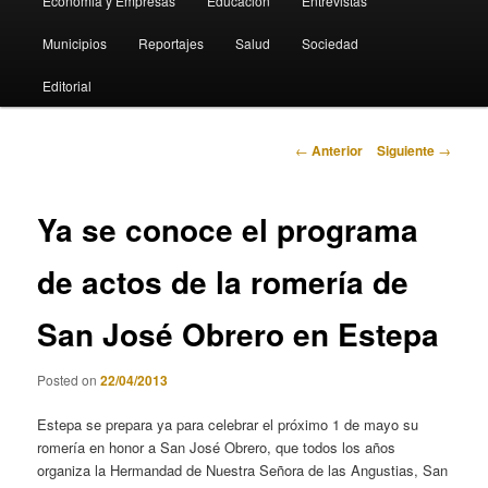
Economia y Empresas
Educación
Entrevistas
Municipios
Reportajes
Salud
Sociedad
Editorial
Navegación
←
Anterior
Siguiente
→
de
entradas
Ya se conoce el programa
de actos de la romería de
San José Obrero en Estepa
Posted on
22/04/2013
Estepa se prepara ya para celebrar el próximo 1 de mayo su
romería en honor a San José Obrero, que todos los años
organiza la Hermandad de Nuestra Señora de las Angustias, San