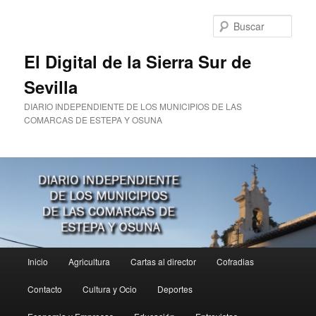
Ir
al
Busc
contenido
principal
El Digital de la Sierra Sur de
Sevilla
DIARIO INDEPENDIENTE DE LOS MUNICIPIOS DE LAS
COMARCAS DE ESTEPA Y OSUNA
Menú
Inicio
Agricultura
Cartas al director
Cofradias
principal
Contacto
Cultura y Ocio
Deportes