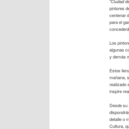
“Ciudad de
pintores d
centenar d
para el ga
concederá
Los pintor
algunas co
y demás ma
Estos lien
mañana, se
realizado 
inspire re
Desde su s
dispondrán
detalle o 
Cultura, q