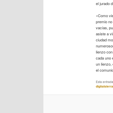
el jurado 
«Como vie
premio no
vacías, pu
asiste a v
ciudad mo
numerosos 
lienzo co
cada uno e
un lienzo,
el comuni
Esta entrad
digitalsierr