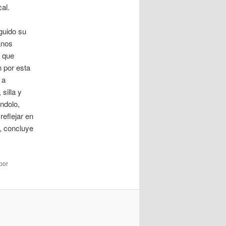
al.
guido su
anos
o que
n por esta
 a
silla y
ndolo,
reflejar en
», concluye
por