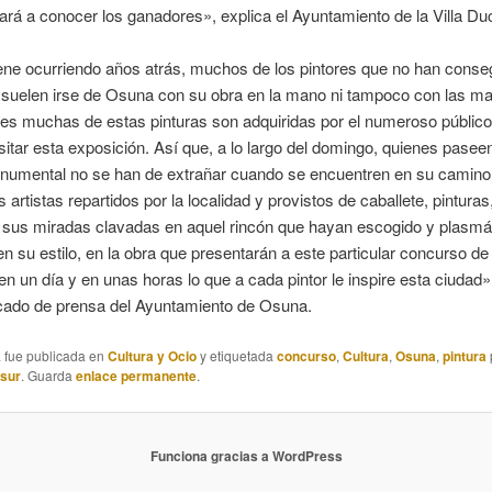
dará a conocer los ganadores», explica el Ayuntamiento de la Villa Duc
ne ocurriendo años atrás, muchos de los pintores que no han conse
 suelen irse de Osuna con su obra en la mano ni tampoco con las m
es muchas de estas pinturas son adquiridas por el numeroso públic
isitar esta exposición. Así que, a lo largo del domingo, quienes pasee
numental no se han de extrañar cuando se encuentren en su camino
artistas repartidos por la localidad y provistos de caballete, pinturas, 
n sus miradas clavadas en aquel rincón que hayan escogido y plasmá
n su estilo, en la obra que presentarán a este particular concurso de 
 en un día y en unas horas lo que a cada pintor le inspire esta ciudad
cado de prensa del Ayuntamiento de Osuna.
a fue publicada en
Cultura y Ocio
y etiquetada
concurso
,
Cultura
,
Osuna
,
pintura
asur
. Guarda
enlace permanente
.
Funciona gracias a WordPress