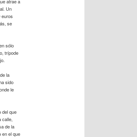
ue atrae a
al. Un
0 euros
ás, se
en sólo
o, trípode
jo.
de la
ha sido
donde le
o del que
 calle,
a de la
 en el que