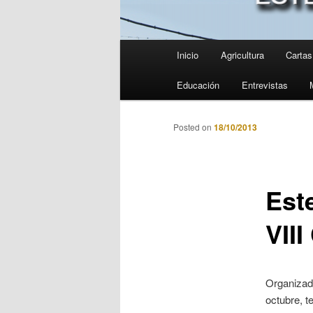
Menú
Inicio
Agricultura
Cartas 
principal
Educación
Entrevistas
Posted on
18/10/2013
Est
VII
Organizad
octubre, t