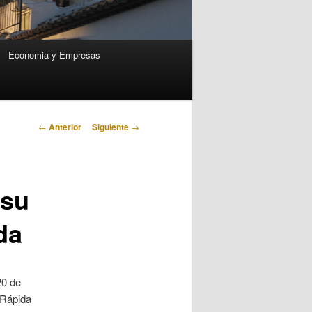
Economia y Empresas
Navegación
←
Anterior
Siguiente
→
de
entradas
 su
da
20 de
a Rápida