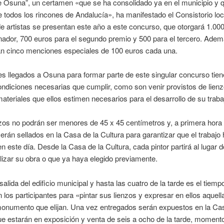
 Osuna”, un certamen «que se ha consolidado ya en el municipio y q
e todos los rincones de Andalucía», ha manifestado el Consistorio loc
e artistas se presentan este año a este concurso, que otorgará 1.00
nador, 700 euros para el segundo premio y 500 para el tercero. Adem
n cinco menciones especiales de 100 euros cada una.
es llegados a Osuna para formar parte de este singular concurso tien
ndiciones necesarias que cumplir, como son venir provistos de lienz
teriales que ellos estimen necesarios para el desarrollo de su traba
zos no podrán ser menores de 45 x 45 centímetros y, a primera hora 
rán sellados en la Casa de la Cultura para garantizar que el trabajo 
en este día. Desde la Casa de la Cultura, cada pintor partirá al lugar 
alizar su obra o que ya haya elegido previamente.
alida del edificio municipal y hasta las cuatro de la tarde es el tiemp
 los participantes para «pintar sus lienzos y expresar en ellos aquella
monumento que elijan. Una vez entregados serán expuestos en la Cas
ue estarán en exposición y venta de seis a ocho de la tarde, momento