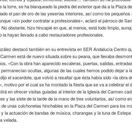
e la torre, se ha blanqueado la piedra del exterior que da a la Plaza 
iado el pan de oro de las yeserías interiores, así como los pequeños 
unque «sin poder contratar a profesionales», aclaró el párroco de San
 No obstante, hizo hincapié en que, al menos, está todo limpio, aunqu
o la hayan llevado a cabo restauradores profesionales.
zález destacó también en su entrevista en SER Andalucía Centro qu
l Carmen está de nuevo situada sobre su peana, que llevaba desmo
ños. «Con la obra han aparecido escaleras, puertas, salidas, entrad
permanecían ocultas, algunas de las cuales hemos podido dejar a la
 dijo el sacerdote, que volvió a resaltar que ésta había sido «la obra d
, motivo por el cual se ha montado la fiesta que se va a celebrar el 
tirá en ofrecer visitas guiadas al interior de la Iglesia del Carmen ca
tres y las siete de la tarde de la mano de tres voluntarios, así como en
n de unas colchonetas hinchables en la Plaza del Carmen para los m
y la actuación de bandas de música, charangas y la tuna de Estepa 
a velada.