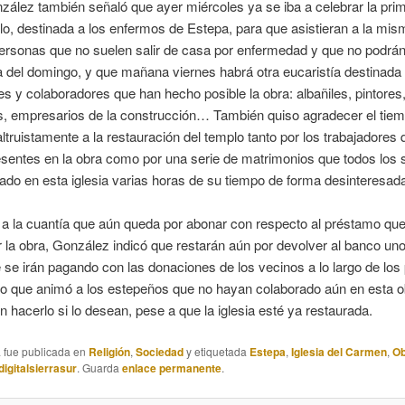
ález también señaló que ayer miércoles ya se iba a celebrar la pri
lo, destinada a los enfermos de Estepa, para que asistieran a la mis
ersonas que no suelen salir de casa por enfermedad y que no podrán 
ta del domingo, y que mañana viernes habrá otra eucaristía destinada 
es y colaboradores que han hecho posible la obra: albañiles, pintores
os, empresarios de la construcción… También quiso agradecer el tie
ltruistamente a la restauración del templo tanto por los trabajadores
esentes en la obra como por una serie de matrimonios que todos los
ado en esta iglesia varias horas de su tiempo de forma desinteresad
a la cuantía que aún queda por abonar con respecto al préstamo que
 la obra, González indicó que restarán aún por devolver al banco un
 se irán pagando con las donaciones de los vecinos a lo largo de lo
lo que animó a los estepeños que no hayan colaborado aún en esta o
 hacerlo si lo desean, pese a que la iglesia esté ya restaurada.
a fue publicada en
Religión
,
Sociedad
y etiquetada
Estepa
,
Iglesia del Carmen
,
Ob
digitalsierrasur
. Guarda
enlace permanente
.