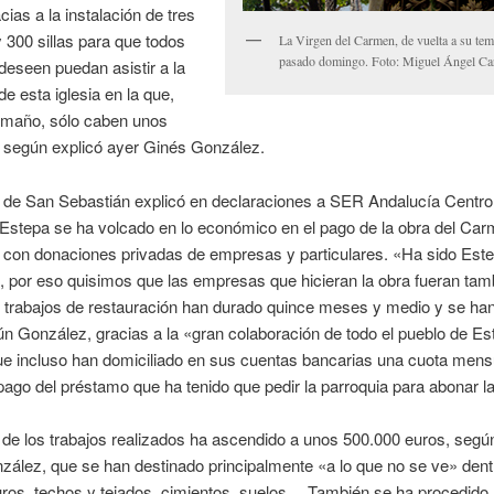
cias a la instalación de tres
y 300 sillas para que todos
La Virgen del Carmen, de vuelta a su tem
pasado domingo. Foto: Miguel Ángel C
 deseen puedan asistir a la
de esta iglesia en la que,
amaño, sólo caben unos
, según explicó ayer Ginés González.
o de San Sebastián explicó en declaraciones a SER Andalucía Centro
Estepa se ha volcado en lo económico en el pago de la obra del Car
 con donaciones privadas de empresas y particulares. «Ha sido Est
 por eso quisimos que las empresas que hicieran la obra fueran tam
 trabajos de restauración han durado quince meses y medio y se han
n González, gracias a la «gran colaboración de todo el pueblo de Es
ue incluso han domiciliado en sus cuentas bancarias una cuota mens
pago del préstamo que ha tenido que pedir la parroquia para abonar la
 de los trabajos realizados ha ascendido a unos 500.000 euros, segú
ález, que se han destinado principalmente «a lo que no se ve» dentr
uros, techos y tejados, cimientos, suelos… También se ha procedido 