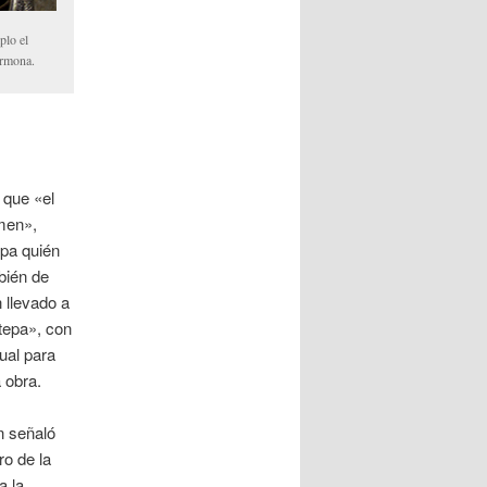
plo el
armona.
 que «el
men»,
epa quién
bién de
 llevado a
tepa», con
ual para
 obra.
n señaló
o de la
a la