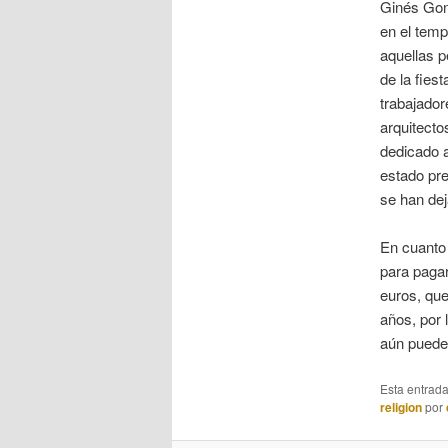
Ginés Gonz
en el temp
aquellas p
de la fies
trabajador
arquitect
dedicado a
estado pr
se han dej
En cuanto 
para pagar
euros, que
años, por 
aún pueden
Esta entrad
religion
por