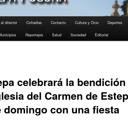
al director
Cofradias
Contacto
Cultura y Ocio
Deportes
Municipios
Reportajes
Salud
Sociedad
Editorial
epa celebrará la bendición
Iglesia del Carmen de Este
e domingo con una fiesta