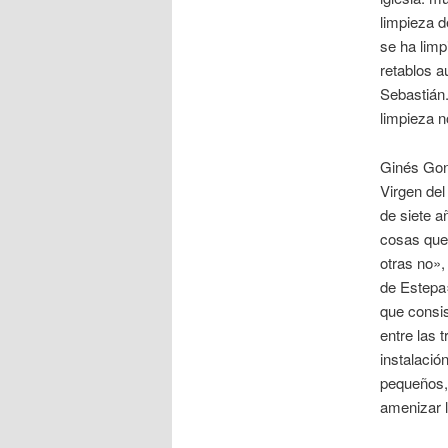
limpieza d
se ha limp
retablos a
Sebastián.
limpieza n
Ginés Gon
Virgen de
de siete a
cosas que 
otras no»,
de Estepa»
que consis
entre las 
instalació
pequeños, 
amenizar l