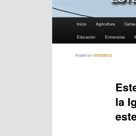
Menú
Inicio
Agricultura
Cartas 
principal
Educación
Entrevistas
Posted on
10/10/2013
Est
la 
est