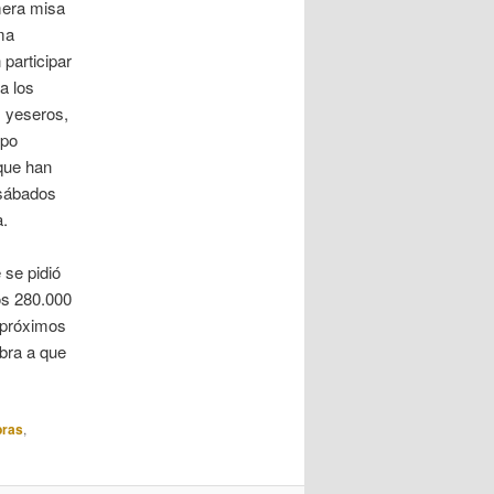
mera misa
ma
participar
a los
, yeseros,
mpo
 que han
 sábados
a.
 se pidió
os 280.000
s próximos
bra a que
ras
,