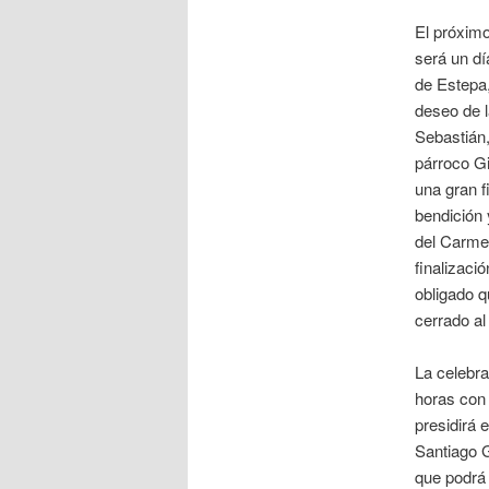
El próximo
será un día
de Estepa,
deseo de l
Sebastián,
párroco Gi
una gran f
bendición 
del Carme
finalizaci
obligado 
cerrado al
La celebra
horas con 
presidirá e
Santiago 
que podrá 