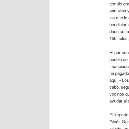
templo gra
pantallas 
los que lo
bendición 
dado su t
150 fieles
El párroc
pueblo de 
financiada
ha pagado,
aquí.» Los
cabo, segú
vecinos q
ayudar al 
El importe
Ginés Gonz
iglesia: m