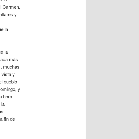
del Carmen,
altares y
e la
e la
ntada más
as, muchas
 vista y
el pueblo
domingo, y
da hora
 la
ás
a fin de