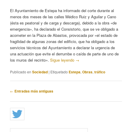
El Ayuntamiento de Estepa ha informado del corte durante al
menos dos meses de las calles Médico Ruiz y Aguilar y Cano
(ésta es peatonal y de carga y descarga), debido a la obra «de
emergencia», ha declarado el Consistorio, que se ve obligado a
acometer en la Plaza de Abastos, provocada por «el estado de
fragilidad de algunas zonas del edificio, que ha obligado a los
servicios técnicos del Ayuntamiento a declarar la urgencia de
una actuación que evite el derrumbe o caída de parte de uno de
los muros del recinto».
Sigue leyendo
→
Publicado en
Sociedad
|
Etiquetado
Estepa
,
Obras
,
tráfico
Navegación
←
Entradas más antiguas
de
entradas