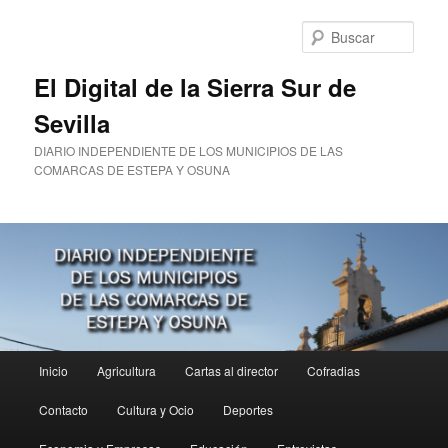
Ir
Ir
al
al
Busc
contenido
contenido
principal
secundario
El Digital de la Sierra Sur de
Sevilla
DIARIO INDEPENDIENTE DE LOS MUNICIPIOS DE LAS
COMARCAS DE ESTEPA Y OSUNA
Menú
Inicio
Agricultura
Cartas al director
Cofradias
principal
Contacto
Cultura y Ocio
Deportes