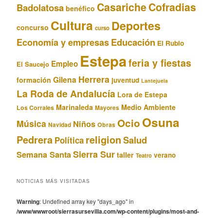
Casariche
Cofradias
Badolatosa
benéfico
Cultura
Deportes
concurso
curso
Educación
Economía y empresas
El Rubio
Estepa
feria y fiestas
Empleo
El Saucejo
Herrera
Gilena
formación
juventud
Lantejuela
La Roda de Andalucía
Lora de Estepa
Marinaleda
Medio Ambiente
Los Corrales
Mayores
Osuna
Ocio
Música
Niños
Obras
Navidad
Pedrera
religion
Salud
Política
Sierra Sur
Semana Santa
taller
verano
Teatro
NOTICIAS MÁS VISITADAS
Warning
: Undefined array key "days_ago" in
/www/wwwroot/sierrasursevilla.com/wp-content/plugins/most-and-